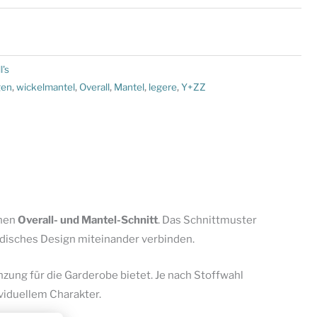
l's
gen
,
wickelmantel
,
Overall
,
Mantel
,
legere
,
Y+ZZ
rnen
Overall- und Mantel-Schnitt
. Das Schnittmuster
odisches Design miteinander verbinden.
nzung für die Garderobe bietet. Je nach Stoffwahl
viduellem Charakter.