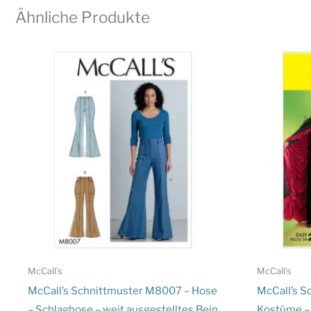
Ähnliche Produkte
McCall's
McCall's
McCall’s Schnittmuster M8007 – Hose
McCall’s S
– Schlaghose – weit ausgestelltes Bein
Kostüme – 