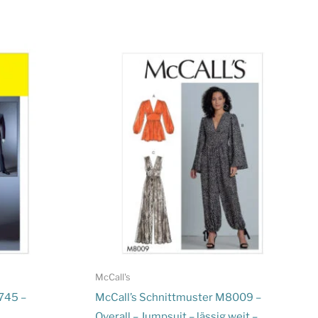
McCall's
745 –
McCall’s Schnittmuster M8009 –
Overall – Jumpsuit – lässig weit –