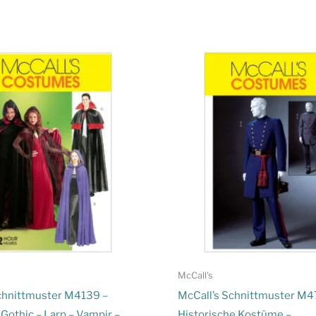
McCall's
chnittmuster M4139 –
McCall’s Schnittmuster M4
Gothic – Larp – Vampir –
Historische Kostüme –