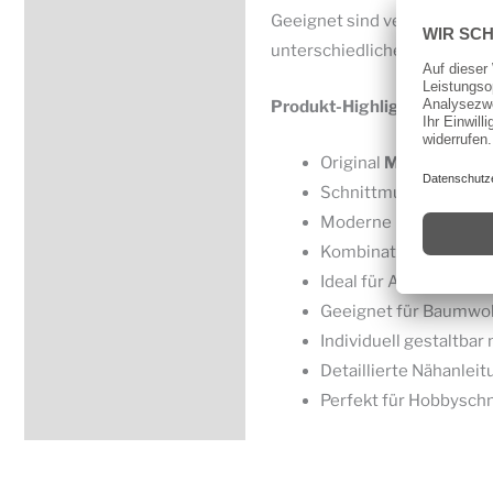
Geeignet sind verschiedene 
unterschiedlichen Farben, Mu
Produkt-Highlights:
Original
McCall’s Sch
Schnittmuster für
Ove
Moderne und vielsei
Kombination aus Komf
Ideal für Alltag, Frei
Geeignet für Baumwoll
Individuell gestaltbar
Detaillierte Nähanlei
Perfekt für Hobbyschn