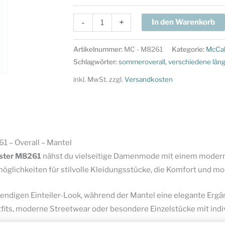
McCalls
-
+
In den Warenkorb
Schnittmuster
M8261
Artikelnummer:
MC - M8261
Kategorie:
McCal
-
Schlagwörter:
sommeroverall
,
verschiedene län
Overall
inkl. MwSt.
zzgl.
Versandkosten
-
Mantel
Menge
 – Overall – Mantel
uster M8261
nähst du vielseitige Damenmode mit einem mode
möglichkeiten für stilvolle Kleidungsstücke, die Komfort und m
trendigen Einteiler-Look, während der Mantel eine elegante Ergä
tfits, moderne Streetwear oder besondere Einzelstücke mit indi