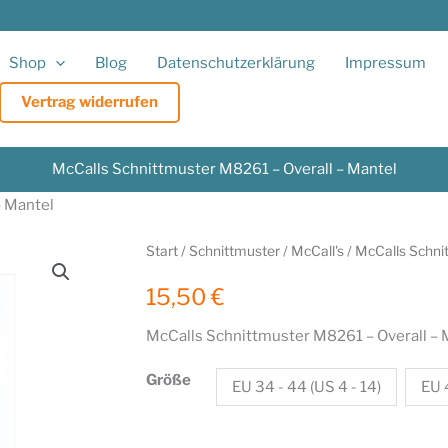
Shop
Blog
Datenschutzerklärung
Impressum
Vertrag widerrufen
McCalls Schnittmuster M8261 – Overall – Mantel
– Mantel
Start
/
Schnittmuster
/
McCall's
/ McCalls Schni
15,50
€
McCalls Schnittmuster M8261 – Overall – 
Größe
EU 34 - 44 (US 4 - 14)
EU 4