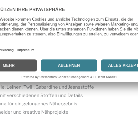
Stoffarten wie Baumwolle, Leinen, Twill, Gabardine, Jeansstof
stern und Details lässt sich das Modell ganz nach dem eigenen S
nittmuster M8261
rall und Mantel
tige Damenmode
ort und stilvollem Design
zeit und besondere Looks
e, Leinen, Twill, Gabardine und Jeansstoffe
 mit verschiedenen Stoffen und Details
tung für ein gelungenes Nähergebnis
eider und kreative Nähprojekte