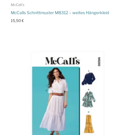
McCall's
McCalls Schnittmuster M8312 – weites Hängerkleid
15,50
€