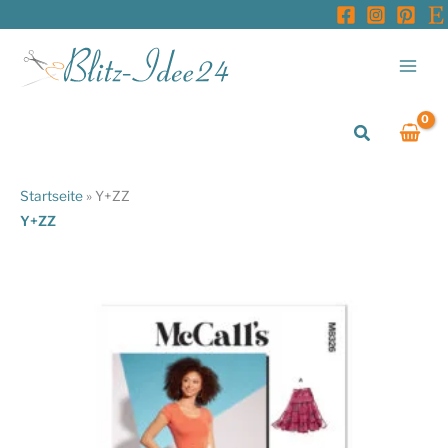
Zum
Inhalt
springen
Suchen
Startseite
»
Y+ZZ
Y+ZZ