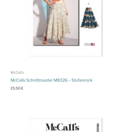
McCall's
McCalls Schnittmuster M8326 – Stufenrock
15,50
€