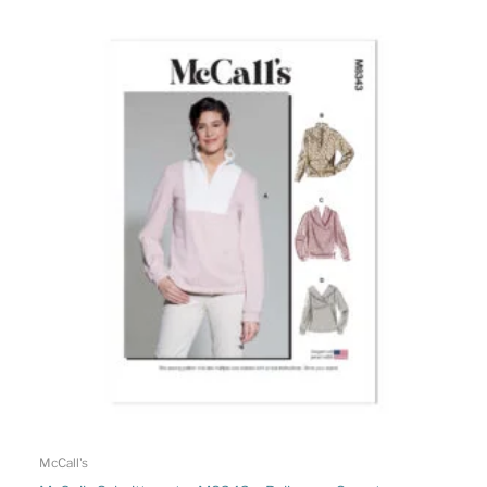
McCall's