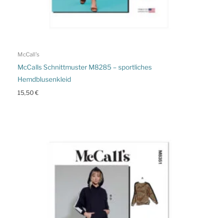
McCall's
McCalls Schnittmuster M8285 – sportliches
Hemdblusenkleid
15,50
€