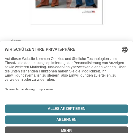
Vogue
Vogue Schnittmuster V1914 – Damenanzug, Hausanzug,
Freizeitmode
24,00
€
1
2
3
4
…
7
8
9
→
Vertrag widerrufen