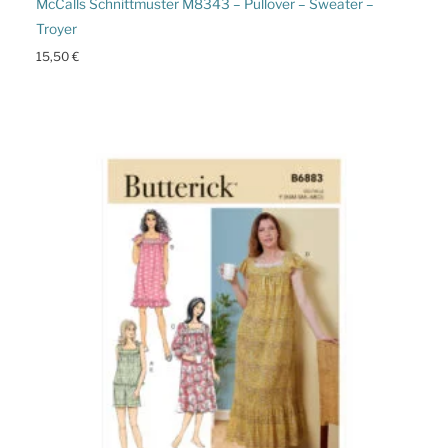
McCalls Schnittmuster M8343 – Pullover – Sweater –
Troyer
15,50
€