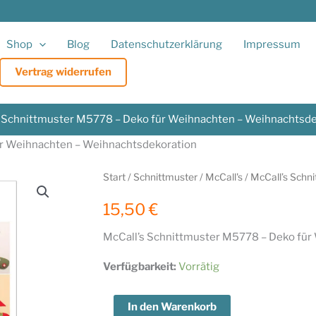
Shop
Blog
Datenschutzerklärung
Impressum
Vertrag widerrufen
s Schnittmuster M5778 – Deko für Weihnachten – Weihnachtsde
ür Weihnachten – Weihnachtsdekoration
Start
/
Schnittmuster
/
McCall's
/ McCall’s Schn
15,50
€
McCall’s Schnittmuster M5778 – Deko für
Verfügbarkeit:
Vorrätig
McCall's
In den Warenkorb