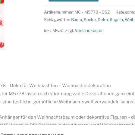
Schnittmuster
M5778
Artikelnummer:
MC - M5778 - OSZ
Kategorie
-
Schlagwörter:
Baum
,
Socke
,
Deko
,
Kugeln
,
Weih
Deko
inkl. MwSt.
zzgl.
Versandkosten
für
Weihnachten
-
Weihnachtsdekoration
Menge
78 – Deko für Weihnachten – Weihnachtsdekoration
ter M5778 lassen sich stimmungsvolle Dekorationen ganz einfac
n eine festliche, gemütliche Weihnachtswelt verwandeln kannst
, Anhänger für den Weihnachtsbaum oder dekorative Figuren – di
l für kreative DIY-Projekte in der Advents- und Weihnachtszeit.