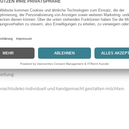
hnittmuster M5778
n zum Selbernähen
rianten enthalten
ihnachten
Stoffe geeignet
schenkideen
leitung
eihnachtsdeko individuell und handgemacht gestalten möchten.