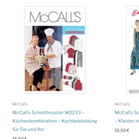
McCall's
McCall's
McCall’s Schnittmuster M2233 –
McCall’s S
Küchenkombination – Kochbekleidung
– Kleider 
für Sie und Ihn
15,50
€
15,50
€