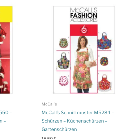
McCall's
550 –
McCall’s Schnittmuster M5284 –
n –
Schürzen – Küchenschürzen –
Gartenschürzen
15,50
€