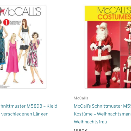
McCall's
chnittmuster M5893 – Kleid
McCall’s Schnittmuster M5
in verschiedenen Längen
Kostüme – Weihnachtsman
Weihnachtsfrau
15,50
€