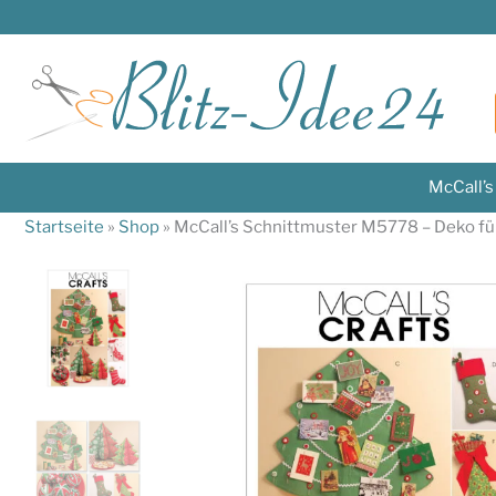
Zum
Inhalt
springen
McCall’
Startseite
»
Shop
»
McCall’s Schnittmuster M5778 – Deko f