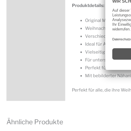
Produktdetails:
Original McCall’s Sc
Weihnachtsdekoratio
Verschiedene Deko-Va
Ideal für Advent & We
Vielseitig gestaltbar
Für unterschiedliche 
Perfekt für DIY & Ge
Mit bebilderter Nähan
Perfekt für alle, die ihre W
Ähnliche Produkte