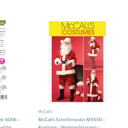
McCall's
Nr. 6006 –
McCall’s Schnittmuster M5550 –
setzte
Kostüme – Weihnachtsmann –