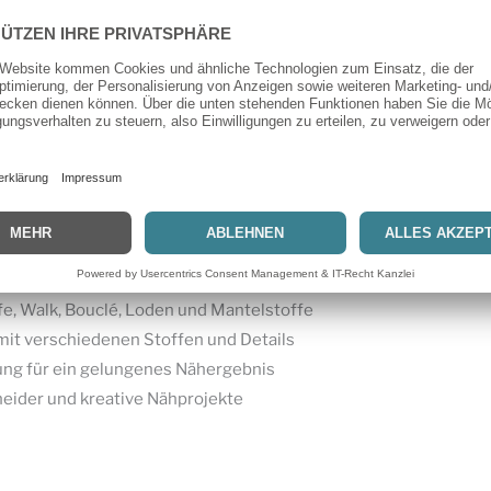
rgebnis eignen sich hochwertige Stoffe wie Wollstoffe, Walk,
enen Farben, Mustern und Verzierungen entsteht ein einzigarti
ttmuster V9288
e, Umhang und Mantel
ewöhnliches Design
hrung für hohen Tragekomfort
liche Anlässe und besondere Outfits
fe, Walk, Bouclé, Loden und Mantelstoffe
 mit verschiedenen Stoffen und Details
tung für ein gelungenes Nähergebnis
eider und kreative Nähprojekte