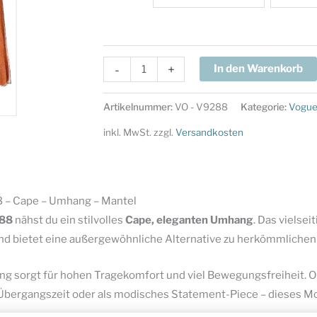
Vogue
-
+
In den Warenkorb
Schnittmuster
V9288
Artikelnummer:
VO - V9288
Kategorie:
Vogu
-
inkl. MwSt.
zzgl.
Versandkosten
Cape
-
Umhang
-
 – Cape – Umhang – Mantel
Mantel
288
nähst du ein stilvolles
Cape, eleganten Umhang
. Das vielse
Menge
d bietet eine außergewöhnliche Alternative zu herkömmlichen
g sorgt für hohen Tragekomfort und viel Bewegungsfreiheit. Ob 
ergangszeit oder als modisches Statement-Piece – dieses Modell