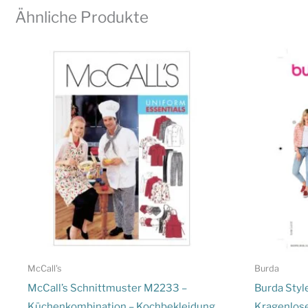
Ähnliche Produkte
McCall's
Burda
McCall’s Schnittmuster M2233 –
Burda Styl
Küchenkombination – Kochbekleidung
Kragenlose