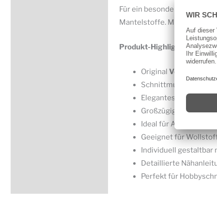
Für ein besonders schönes E
Mantelstoffe. Mit verschied
Produkt-Highlights:
Original
Vogue Schni
Schnittmuster für
Cap
Elegantes und außerg
Großzügige Schnittfü
Ideal für Alltag, fest
Geeignet für Wollstof
Individuell gestaltbar
Detaillierte Nähanlei
Perfekt für Hobbyschn