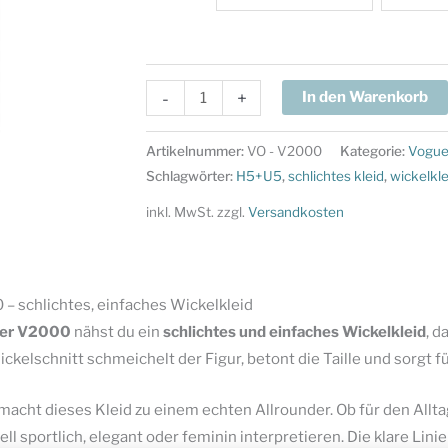
Vogue
-
+
In den Warenkorb
Schnittmuster
V2000
Artikelnummer:
VO - V2000
Kategorie:
Vogu
-
Schlagwörter:
H5+U5
,
schlichtes kleid
,
wickelkle
schlichtes,
inkl. MwSt.
zzgl.
Versandkosten
einfaches
Wickelkleid
Menge
 schlichtes, einfaches Wickelkleid
ter V2000
nähst du ein
schlichtes und einfaches Wickelkleid
, d
ickelschnitt schmeichelt der Figur, betont die Taille und sorg
acht dieses Kleid zu einem echten Allrounder. Ob für den Allta
ell sportlich, elegant oder feminin interpretieren. Die klare Lin