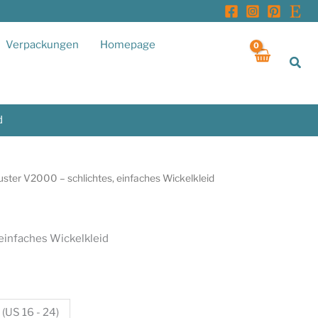
Verpackungen
Homepage
Suc
d
ster V2000 – schlichtes, einfaches Wickelkleid
einfaches Wickelkleid
 (US 16 - 24)