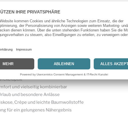
ckelkleid aus fließenden Stoffen wie Viskose, Jersey, Crêpe od
ttmuster V2000
ches Wickelkleid zum Selbernähen
femininer Ausstrahlung
ickeloptik
ort und vielseitig kombinierbar
, Urlaub und besondere Anlässe
Viskose, Crêpe und leichte Baumwollstoffe
tung für ein gelungenes Nähergebnis