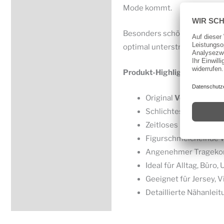
Mode kommt.
Besonders schön wirkt das Wi
optimal unterstreichen.
Produkt-Highlights:
Original
Vogue Schni
Schlichtes und einfa
Zeitloses Design mit 
Figurschmeichelnde W
Angenehmer Tragekomf
Ideal für Alltag, Büro
Geeignet für Jersey, 
Detaillierte Nähanlei