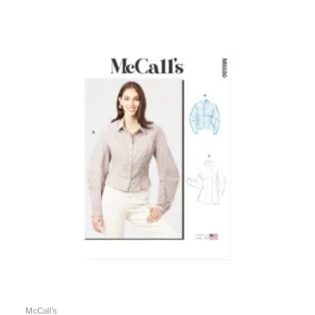
McCall's