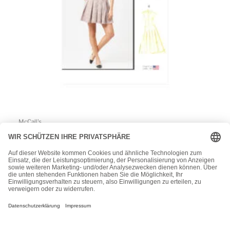
McCall's
McCalls Schnittmuster M8576 – geknöpftes Kleid mit
Faltenrock
15,50
€
1
2
3
4
…
7
8
9
→