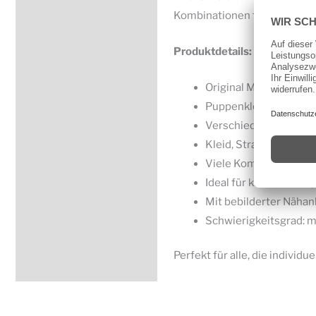
Kombinationen für unterschi
Produktdetails:
Original McCall’s Sc
Puppenkleidung für P
Verschiedene Frühlin
Kleid, Strampler, Wic
Viele Kombinationsmö
Ideal für kreative Näh
Mit bebilderter Nähan
Schwierigkeitsgrad: m
Perfekt für alle, die indivi