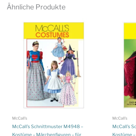
Ähnliche Produkte
McCall's
McCall's
McCall’s Schnittmuster M4948 –
McCall’s S
Kostüme – Märchenfiguren – für
Kostüme – 