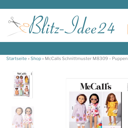
Zum
Inhalt
springen
Startseite
»
Shop
»
McCalls Schnittmuster M8309 – Puppenk