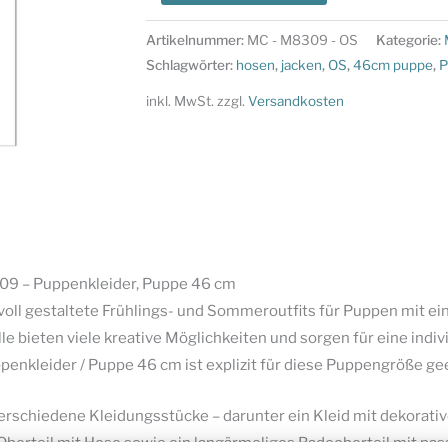
Schnittmuster
M8309
Artikelnummer:
MC - M8309 - OS
Kategorie:
-
Schlagwörter:
hosen
,
jacken
,
OS
,
46cm puppe
,
P
Puppenkleider,
inkl. MwSt.
zzgl.
Versandkosten
Puppe
46
cm
Menge
09 – Puppenkleider, Puppe 46 cm
voll gestaltete Frühlings- und Sommeroutfits für Puppen mit ei
 bieten viele kreative Möglichkeiten und sorgen für eine indi
nkleider / Puppe 46 cm ist explizit für diese Puppengröße ge
erschiedene Kleidungsstücke – darunter ein Kleid mit dekorativ
n Oberteil mit Hose sowie ein langärmeliges Badeoberteil mit p