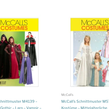
McCall's
chnittmuster M4139 –
McCall’s Schnittmuster M5
Gothic – Larp – Vampir –
Kostüme – Mittelalterliche