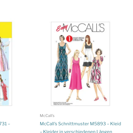
McCall's
731 –
McCall’s Schnittmuster M5893 – Kleid
– Kleider in verschiedenen Längen