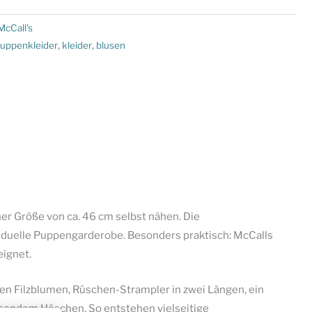
McCall's
uppenkleider
,
kleider
,
blusen
ner Größe von ca. 46 cm selbst nähen. Die
viduelle Puppengarderobe. Besonders praktisch: McCalls
eignet.
en Filzblumen, Rüschen-Strampler in zwei Längen, ein
assendem Höschen. So entstehen vielseitige