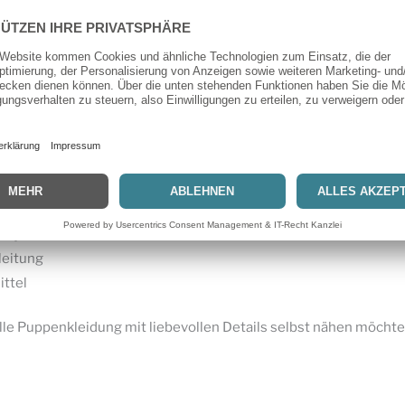
edliche Looks und Spielideen.
hnittmuster M8309
uppen mit ca. 46 cm Größe
gs- und Sommeroutfits enthalten
kelkleid, Oberteil, Hose & Bademode
glichkeiten
projekte
leitung
ittel
duelle Puppenkleidung mit liebevollen Details selbst nähen möcht