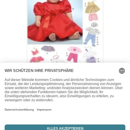
McCall's
McCall’s Schnittmuster M7066 – Puppenkleider – Puppe –
Größe 28 -41 cm
15,50
€