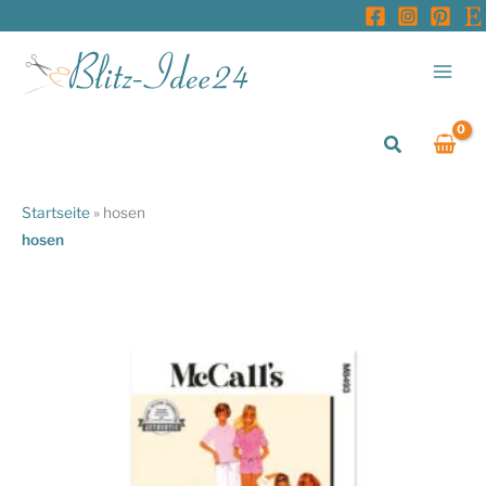
Zum
Inhalt
springen
Suchen
Startseite
»
hosen
hosen