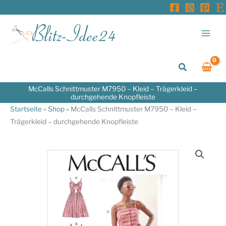
Zum
Inhalt
springen
Suchen
McCalls Schnittmuster M7950 – Kleid – Trägerkleid –
durchgehende Knopfleiste
Startseite
»
Shop
»
McCalls Schnittmuster M7950 – Kleid –
Trägerkleid – durchgehende Knopfleiste