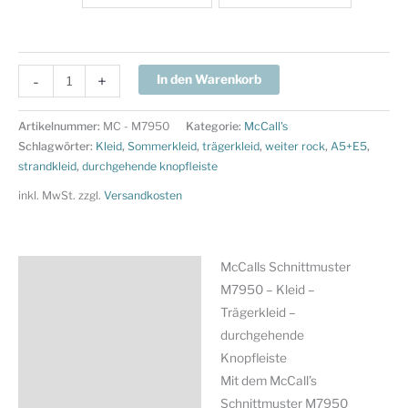
McCalls
-
+
In den Warenkorb
Schnittmuster
M7950
Artikelnummer:
MC - M7950
Kategorie:
McCall's
-
Schlagwörter:
Kleid
,
Sommerkleid
,
trägerkleid
,
weiter rock
,
A5+E5
,
Kleid
strandkleid
,
durchgehende knopfleiste
-
inkl. MwSt.
zzgl.
Versandkosten
Trägerkleid
-
durchgehende
McCalls Schnittmuster
Beschreibung
Knopfleiste
M7950 – Kleid –
Menge
Zusätzliche Information
Trägerkleid –
durchgehende
Produktsicherheit
Knopfleiste
Mit dem McCall’s
Schnittmuster M7950