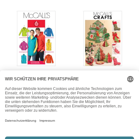
McCall's
McCall's
McCall’s Schnittmuster
McCall’s Schnittmuster
M5252 – Jacken und
M5778 – Deko für
Westen – für Sie und Ihn
Weihnachten –
Weihnachtsdekoration
15,50
€
15,50
€