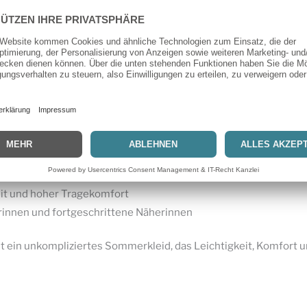
Kleid schlicht und natürlich oder sommerlich elegant. Besonders 
r- und Strandkleid
ssform
and und warme Tage
ntspannter Ausstrahlung
ießende Stoffe
it und hoher Tragekomfort
rinnen und fortgeschrittene Näherinnen
t ein unkompliziertes Sommerkleid, das Leichtigkeit, Komfort