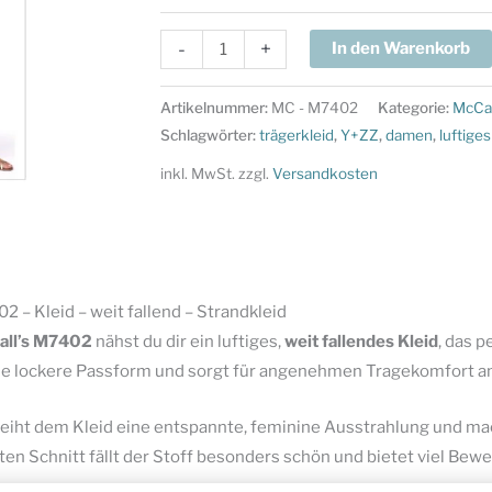
McCalls
-
+
In den Warenkorb
Schnittmuster
M7402
Artikelnummer:
MC - M7402
Kategorie:
McCal
-
Schlagwörter:
trägerkleid
,
Y+ZZ
,
damen
,
luftige
Kleid
inkl. MwSt.
zzgl.
Versandkosten
-
weit
fallend
-
Strandkleid
 – Kleid – weit fallend – Strandkleid
Menge
ll’s
M7402
nähst du dir ein luftiges,
weit fallendes Kleid
, das 
ne lockere Passform und sorgt für angenehmen Tragekomfort a
leiht dem Kleid eine entspannte, feminine Ausstrahlung und macht
n Schnitt fällt der Stoff besonders schön und bietet viel Bewe