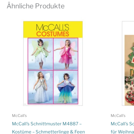
Ähnliche Produkte
McCall's
McCall's
McCall’s Schnittmuster M4887 –
McCall’s S
Kostüme – Schmetterlinge & Feen
für Weihna