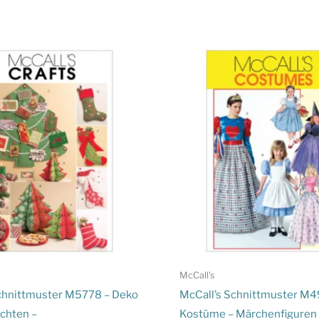
McCall's
chnittmuster M5778 – Deko
McCall’s Schnittmuster M4
chten –
Kostüme – Märchenfiguren 