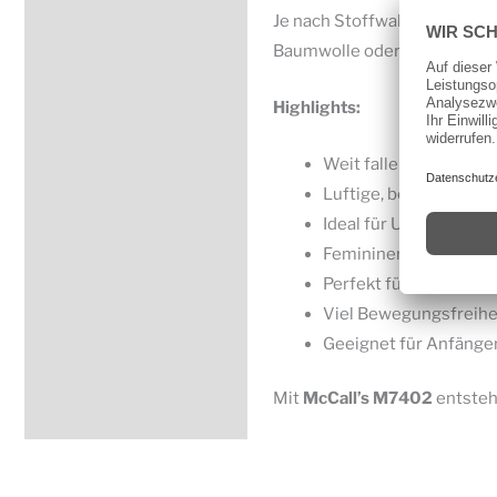
Je nach Stoffwahl wirkt das 
Baumwolle oder Leinen.
Highlights:
Weit fallendes Somme
Luftige, bequeme Pa
Ideal für Urlaub, Str
Femininer Look mit e
Perfekt für leichte, fl
Viel Bewegungsfreihe
Geeignet für Anfänge
Mit
McCall’s
M7402
entsteh