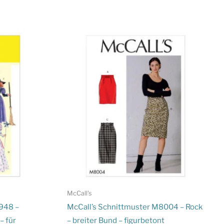
McCall's
948 –
McCall’s Schnittmuster M8004 – Rock
– für
– breiter Bund – figurbetont