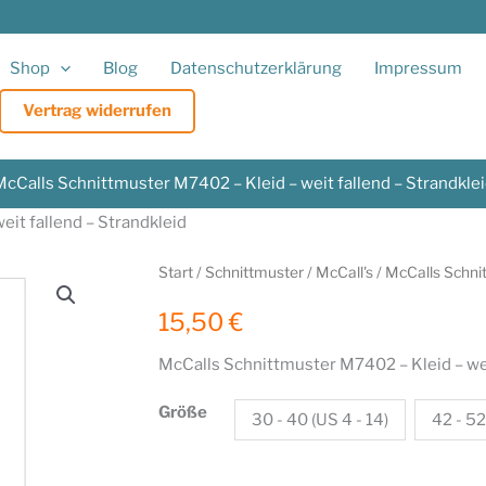
Shop
Blog
Datenschutzerklärung
Impressum
Vertrag widerrufen
cCalls Schnittmuster M7402 – Kleid – weit fallend – Strandkle
it fallend – Strandkleid
Start
/
Schnittmuster
/
McCall's
/ McCalls Schnit
15,50
€
McCalls Schnittmuster M7402 – Kleid – wei
Größe
30 - 40 (US 4 - 14)
42 - 52