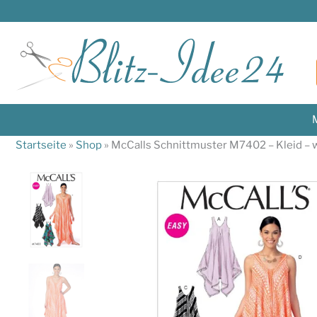
Zum
Inhalt
springen
M
Startseite
»
Shop
»
McCalls Schnittmuster M7402 – Kleid – we