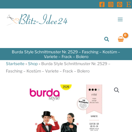
Zum
Inhalt
springen
Suchen
Burda Style Schnittmuster Nr. 2529 – Fasching – Kostüm –
Variete – Frack – Bolero
Startseite
»
Shop
»
Burda Style Schnittmuster Nr. 2529 –
Fasching – Kostüm – Variete – Frack – Bolero