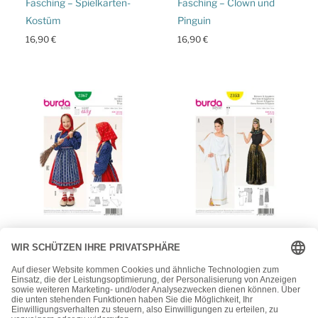
Fasching – Spielkarten-
Fasching – Clown und
Kostüm
Pinguin
16,90
€
16,90
€
Burda
Burda
Burda Kids
Burda Style
Schnittmuster 2367 –
Schnittmuster Nr. 2353 –
Hexenkostüm für Kinder |
Fasching – Römerin und
Fasching & Karneval
Ägypterin