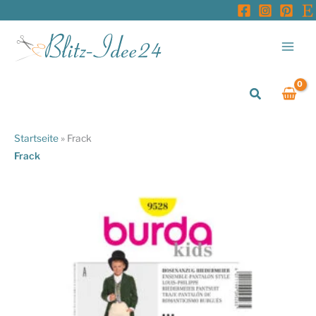
Zum
Inhalt
springen
Suchen
Startseite
»
Frack
Frack