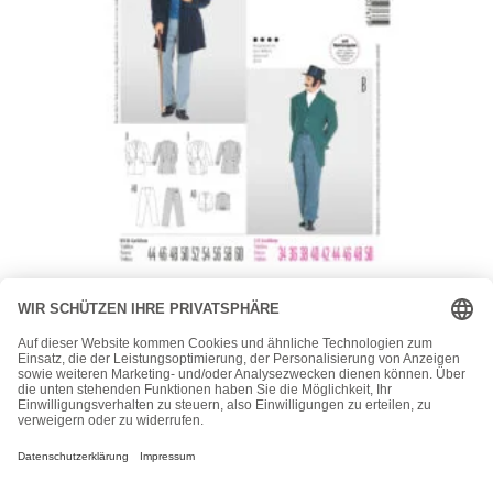
Burda
Burda Style Schnittmuster Nr. 2767 – Steampunk –
Historischer Herrenanzug um 1848 – Frack, Hose und
Weste
19,90
€