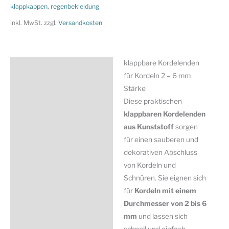
Kordelenden
klappkappen
,
regenbekleidung
klappbar
inkl. MwSt.
zzgl.
Versandkosten
-
für
2-
klappbare Kordelenden
Beschreibung
6mm
für Kordeln 2 – 6 mm
Kordeln
Zusätzliche Information
Stärke
-
Diese praktischen
Produktsicherheit
Kunststoff
klappbaren Kordelenden
-
aus Kunststoff
sorgen
Farben
für einen sauberen und
Menge
dekorativen Abschluss
von Kordeln und
Schnüren. Sie eignen sich
für
Kordeln mit einem
Durchmesser von 2 bis 6
mm
und lassen sich
schnell und einfach