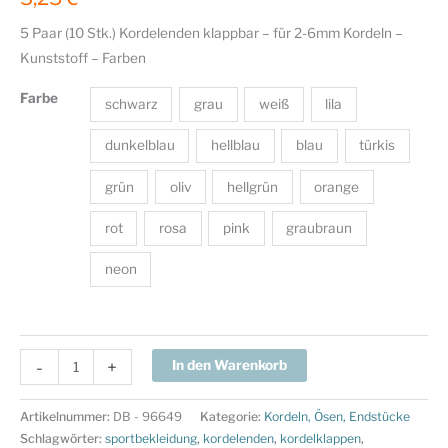
5 Paar (10 Stk.) Kordelenden klappbar – für 2-6mm Kordeln –
Kunststoff – Farben
Farbe
schwarz
grau
weiß
lila
dunkelblau
hellblau
blau
türkis
grün
oliv
hellgrün
orange
rot
rosa
pink
graubraun
neon
5
-
+
In den Warenkorb
Paar
(10
Artikelnummer:
DB - 96649
Kategorie:
Kordeln, Ösen, Endstücke
Stk.)
Schlagwörter:
sportbekleidung
,
kordelenden
,
kordelklappen
,