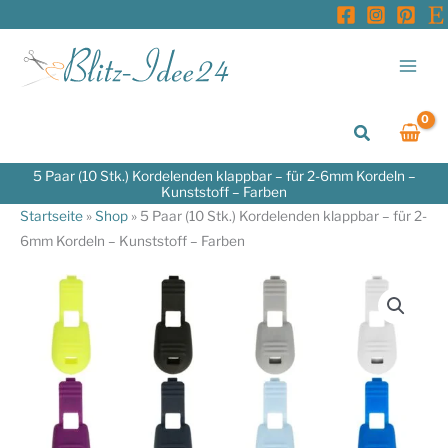
Zum
Inhalt
springen
Suchen
5 Paar (10 Stk.) Kordelenden klappbar – für 2-6mm Kordeln –
Kunststoff – Farben
Startseite
»
Shop
»
5 Paar (10 Stk.) Kordelenden klappbar – für 2-
6mm Kordeln – Kunststoff – Farben