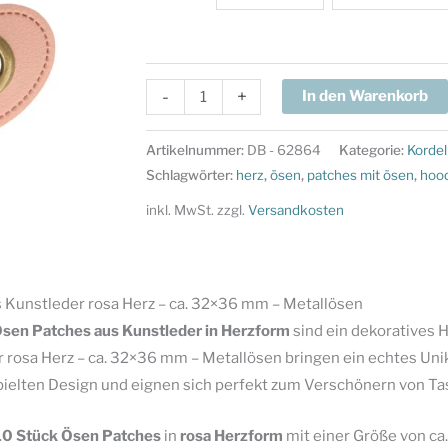
5
-
+
In den Warenkorb
Paar
(10
Artikelnummer:
DB - 62864
Kategorie:
Kordel
Stk.)
Schlagwörter:
herz
,
ösen
,
patches mit ösen
,
hoo
Ösen
inkl. MwSt.
zzgl.
Versandkosten
Patches
Kunstleder
rosa
es Kunstleder rosa Herz – ca. 32×36 mm – Metallösen
Herz
sen Patches aus Kunstleder in Herzform
sind ein dekoratives H
-
rosa Herz – ca. 32×36 mm – Metallösen bringen ein echtes Unika
ca.
ielten Design und eignen sich perfekt zum Verschönern von Ta
32x36
mm
 10 Stück Ösen Patches
in
rosa Herzform
mit einer Größe von ca
-