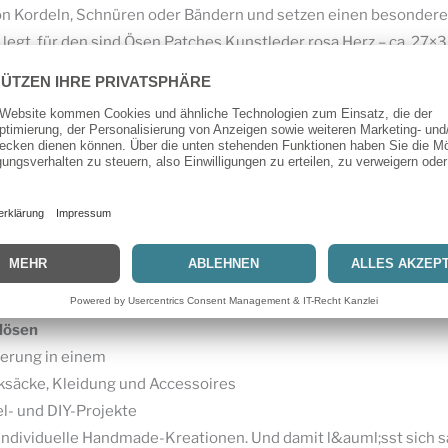
on Kordeln, Schnüren oder Bändern und setzen einen besonder
Metallösen
s legt, für den sind Ösen Patches Kunstleder rosa Herz – ca. 27
Menge
hes schützen den Stoff rund um die Öse und verleihen deinen Pr
en Patches Kunstleder rosa Herz – ca. 27×30 mm – Metallösen b
m
lösen
ierung in einem
cksäcke, Kleidung und Accessoires
el- und DIY-Projekte
r individuelle Handmade-Kreationen. Und damit l&auml;sst sich 