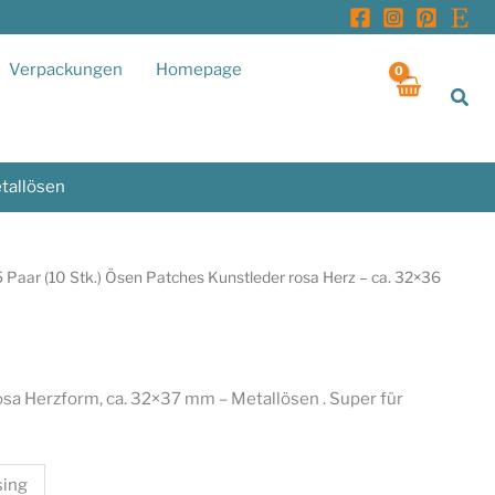
Verpackungen
Homepage
Suc
etallösen
5 Paar (10 Stk.) Ösen Patches Kunstleder rosa Herz – ca. 32×36
osa Herzform, ca. 32×37 mm – Metallösen . Super für
sing