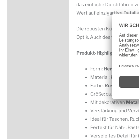
das einfache Durchführen v
Wert auf einzigartige Detail
Die robusten Kunstleder-Patc
Optik. Auch deshalb sind Ös
Produkt-Highlights:
Form:
Herz
Material:
Kunstleder
Farbe:
Rosa
Größe: ca.
32 x 36 m
Mit dekorativen
Metal
Verstärkung und Verz
Ideal für Taschen, Ru
Perfekt für Näh-, Bast
Verspieltes Detail fü