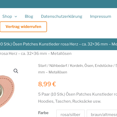
Shop
Blog
Datenschutzerklärung
Impressum
Vertrag widerrufen
10 Stk.) Ösen Patches Kunstleder rosa Herz – ca. 32×36 mm – M
 rosa Herz – ca. 32×36 mm – Metallösen
Start
/
Nähbedarf
/
Kordeln, Ösen, Endstücke
/ 
mm – Metallösen
8,99
€
5 Paar (10 Stk.) Ösen Patches Kunstleder r
Hoodies, Taschen, Rucksäcke usw.
Farbe
rosa/silber
braun/altmes