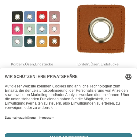
Kordeln, Ösen, Endstücke
Kordeln, Ösen, Endstücke
Metallösen für
5 Paar (10 Stk.) Ösen –
Kordeldurchzug-5 Paar
Patches Kunstleder –
(10 Stk.) Ösen Kunstleder
braun – ca.32×32 mm –
Patches – ca. 27×27 mm
Metallösen silber
– Ösen silber
8,99
€
9,25
€