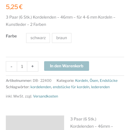
5,25
€
3 Paar (6 Stk.) Kordelenden – 46mm – für 4-6 mm Kordeln –
Kunstleder – 2 Farben
Farbe
schwarz
braun
3
-
+
In den Warenkorb
Paar
(6
Artikelnummer:
DB- 22400
Kategorie:
Kordeln, Ösen, Endstücke
Stk.)
Schlagwörter:
kordelenden
,
endstücke für kordeln
,
lederenden
Kordelenden
inkl. MwSt.
zzgl.
Versandkosten
-
46mm
-
3 Paar (6 Stk.)
Beschreibung
für
Kordelenden – 46mm –
4-