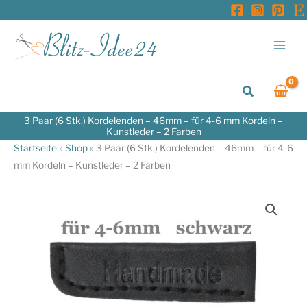
Zum
Inhalt
springen
Suchen
3 Paar (6 Stk.) Kordelenden – 46mm – für 4-6 mm Kordeln –
Kunstleder – 2 Farben
Startseite
»
Shop
»
3 Paar (6 Stk.) Kordelenden – 46mm – für 4-6
mm Kordeln – Kunstleder – 2 Farben