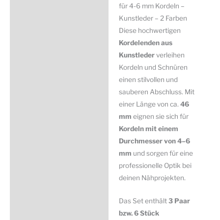
Zusätzliche Information
für 4-6 mm Kordeln –
6
Kunstleder – 2 Farben
Produktsicherheit
mm
Diese hochwertigen
Kordeln
Kordelenden aus
-
Kunstleder
verleihen
Kunstleder
Kordeln und Schnüren
-
einen stilvollen und
2
sauberen Abschluss. Mit
Farben
einer Länge von ca.
46
Menge
mm
eignen sie sich für
Kordeln mit einem
Durchmesser von 4–6
mm
und sorgen für eine
professionelle Optik bei
deinen Nähprojekten.
Das Set enthält
3 Paar
bzw. 6 Stück