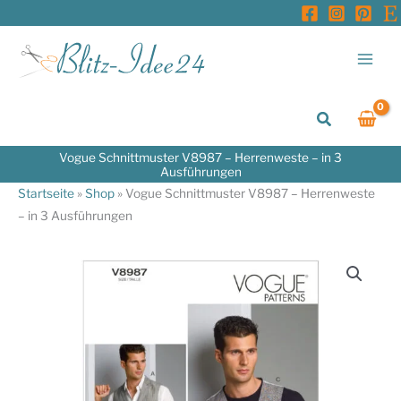
Zum
Inhalt
springen
Suchen
Vogue Schnittmuster V8987 – Herrenweste – in 3
Ausführungen
Startseite
»
Shop
»
Vogue Schnittmuster V8987 – Herrenweste
– in 3 Ausführungen