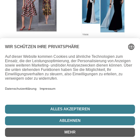
Vogue
Vogue
Vogue Schnittmuster
Vogue Schnittmuster
V1737 – Kleid – mit
V1616 – Kleid –
schmalem oder weitem
Abendkleid im One
Rock
Shoulder Design
24,00
€
26,00
€
Vertrag widerrufen
Copyright © 2026 Blitz-Idee24