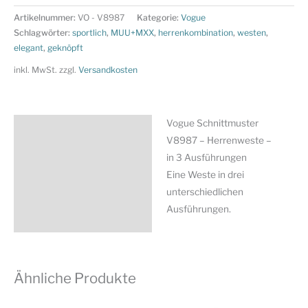
V8987
Artikelnummer:
VO - V8987
Kategorie:
Vogue
-
Schlagwörter:
sportlich
,
MUU+MXX
,
herrenkombination
,
westen
,
Herrenweste
elegant
,
geknöpft
-
inkl. MwSt.
zzgl.
Versandkosten
in
3
Ausführungen
Vogue Schnittmuster
Beschreibung
Menge
V8987 – Herrenweste –
Zusätzliche Information
in 3 Ausführungen
Eine Weste in drei
Produktsicherheit
unterschiedlichen
Ausführungen.
Ähnliche Produkte