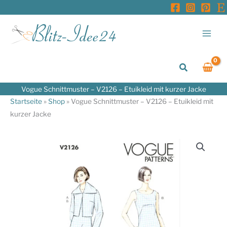
Zum
Inhalt
springen
Suchen
Vogue Schnittmuster – V2126 – Etuikleid mit kurzer Jacke
Startseite
»
Shop
»
Vogue Schnittmuster – V2126 – Etuikleid mit
kurzer Jacke