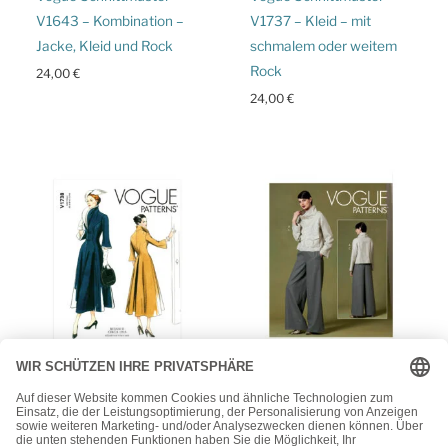
V1643 – Kombination –
V1737 – Kleid – mit
Jacke, Kleid und Rock
schmalem oder weitem
Rock
24,00
€
24,00
€
Vogue
Vogue
Vogue Schnittmuster
Vogue Schnittmuster
V1738 – Mantel – Retro
V1642 – Kombination –