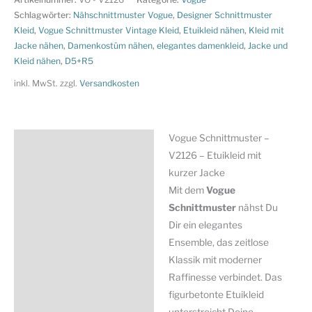
V2126
Schlagwörter:
Nähschnittmuster Vogue
,
Designer Schnittmuster
-
Kleid
,
Vogue Schnittmuster Vintage Kleid
,
Etuikleid nähen
,
Kleid mit
Jacke nähen
,
Damenkostüm nähen
,
elegantes damenkleid
,
Jacke und
Etuikleid
Kleid nähen
,
D5+R5
mit
kurzer
inkl. MwSt.
zzgl.
Versandkosten
Jacke
Menge
Vogue Schnittmuster –
Beschreibung
V2126 – Etuikleid mit
Zusätzliche Information
kurzer Jacke
Mit dem
Vogue
Produktsicherheit
Schnittmuster
nähst Du
Dir ein elegantes
Ensemble, das zeitlose
Klassik mit moderner
Raffinesse verbindet. Das
figurbetonte Etuikleid
unterstreicht Deine