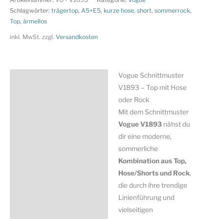
-
Schlagwörter:
trägertop
,
A5+E5
,
kurze hose
,
short
,
sommerrock
,
Top
Top
,
ärmellos
mit
inkl. MwSt.
zzgl.
Versandkosten
Hose
oder
Rock
Vogue Schnittmuster
Beschreibung
Menge
V1893 – Top mit Hose
Zusätzliche Information
oder Rock
Mit dem Schnittmuster
Produktsicherheit
Vogue
V1893
nähst du
dir eine moderne,
sommerliche
Kombination aus Top,
Hose/Shorts und Rock
,
die durch ihre trendige
Linienführung und
vielseitigen