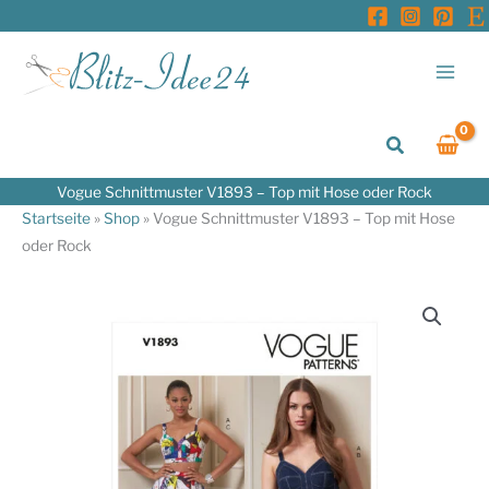
Zum
Inhalt
springen
Suchen
Vogue Schnittmuster V1893 – Top mit Hose oder Rock
Startseite
»
Shop
»
Vogue Schnittmuster V1893 – Top mit Hose
oder Rock