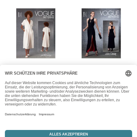
Vogue
Vogue
Vogue Schnittmuster
Vogue Schnittmuster
V1777 – Kleid – legere
V1692 – Kleid –
und bequem –
Abendkleid – Schlitz –
Schlupfkleid
rückenfrei
26,00
€
26,00
€