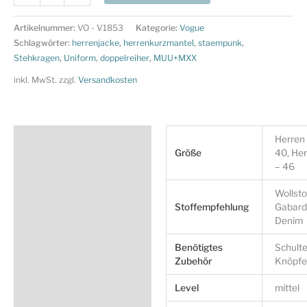
Schnittmuster
V1853
Artikelnummer:
VO - V1853
Kategorie:
Vogue
-
Schlagwörter:
herrenjacke
,
herrenkurzmantel
,
staempunk
,
Herrenjacke
Stehkragen
,
Uniform
,
doppelreiher
,
MUU+MXX
-
inkl. MwSt.
zzgl.
Versandkosten
Doppelreiher
-
Kurzmantel
Zusätzliche Information
Herren
Menge
Größe
40, He
Produktsicherheit
– 46
Wollsto
Stoffempfehlung
Gabard
Denim
Benötigtes
Schulte
Zubehör
Knöpfe
Level
mittel