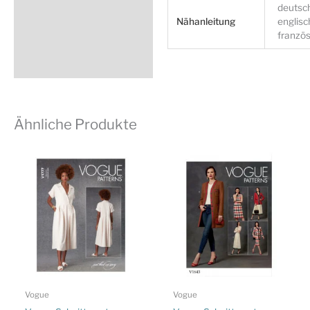
deutsc
Nähanleitung
englisc
französ
Ähnliche Produkte
Vogue
Vogue