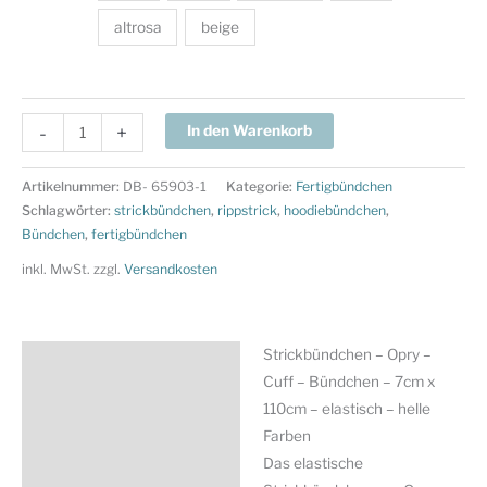
altrosa
beige
Strickbündchen
-
+
In den Warenkorb
-
Opry
Artikelnummer:
DB- 65903-1
Kategorie:
Fertigbündchen
-
Schlagwörter:
strickbündchen
,
rippstrick
,
hoodiebündchen
,
Cuff
Bündchen
,
fertigbündchen
-
inkl. MwSt.
zzgl.
Versandkosten
Bündchen
-
7cm
Strickbündchen – Opry –
Beschreibung
x
Cuff – Bündchen – 7cm x
110cm
Zusätzliche Information
110cm – elastisch – helle
-
Farben
Produktsicherheit
elastisch
Das elastische
-