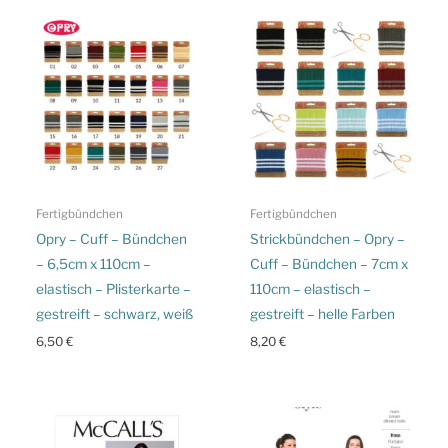
Fertigbündchen
Fertigbündchen
Opry – Cuff – Bündchen
Strickbündchen – Opry –
– 6,5cm x 110cm –
Cuff – Bündchen – 7cm x
elastisch – Plisterkarte –
110cm – elastisch –
gestreift – schwarz, weiß
gestreift – helle Farben
6,50
€
8,20
€