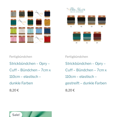
Fertigbündchen
Fertigbündchen
Strickbündchen – Opry –
Strickbündchen – Opry –
Cuff – Bündchen – 7cm x
Cuff – Bündchen – 7cm x
110cm – elastisch –
110cm – elastisch –
dunkle Farben
gestreift – dunkle Farben
8,20
€
8,20
€
Sale!
Sale!