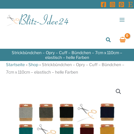
Zum
Inhalt
springen
Suchen
Strickbündchen – Opry – Cuff – Bündchen – 7cm x 110cm –
elastisch – helle Farben
Startseite
»
Shop
»
Strickbündchen – Opry – Cuff – Bündchen –
7cm x 110cm – elastisch – helle Farben