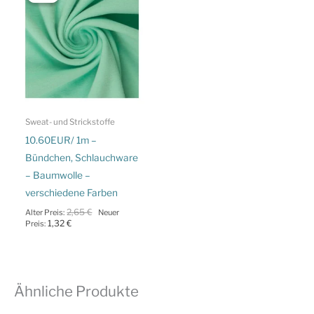
Sweat- und Strickstoffe
10.60EUR/ 1m –
Bündchen, Schlauchware
– Baumwolle –
verschiedene Farben
Ursprünglicher
2,65
€
Alter Preis:
Neuer
Aktueller
Preis
1,32
€
Preis:
Preis
war:
ist:
2,65 €
1,32 €.
Ähnliche Produkte