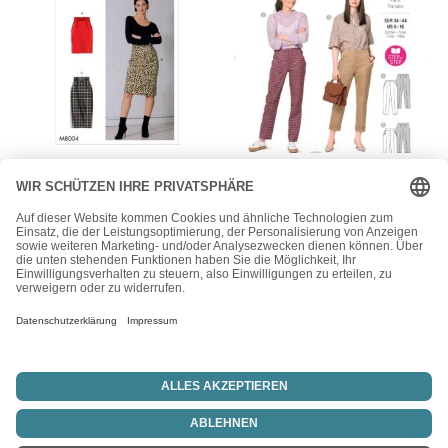
McCall's
Burda
McCall’s Schnittmuster
Burda Style
M8004 – Rock – breiter
Schnittmuster Nr. 6101 –
Bund – figurbetont
Hose – Stoffhosen mit
Bügelfalte
15,50
€
16,90
€
Vertrag widerrufen