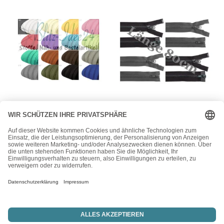
Reißverschlüsse - Meterware
Reißverschlüsse - Meterware
0.71EURO/m) – 5m
Reißverschluss – Profil,
endlos Reißverschluss –
teilbar – 80cm –
3mm-Spirale – inkl.10
Zweiwegereißverschluss
Zipper – Blautöne
-verschiedene Farben
3,65
€
3,15
€