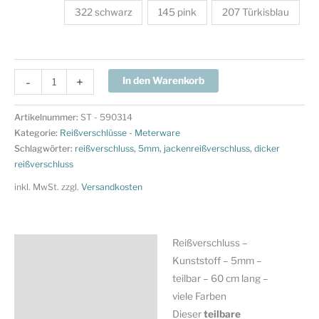
322 schwarz
145 pink
207 Türkisblau
Reißverschluss
-
+
In den Warenkorb
-
Kunststoff
Artikelnummer:
ST - 590314
-
Kategorie:
Reißverschlüsse - Meterware
5mm
Schlagwörter:
reißverschluss
,
5mm
,
jackenreißverschluss
,
dicker
reißverschluss
-
teilbar
inkl. MwSt.
zzgl.
Versandkosten
-
60
cm
Reißverschluss –
Beschreibung
lang
Kunststoff – 5mm –
-
Zusätzliche Information
teilbar – 60 cm lang –
viele
viele Farben
Produktsicherheit
Farben
Dieser
teilbare