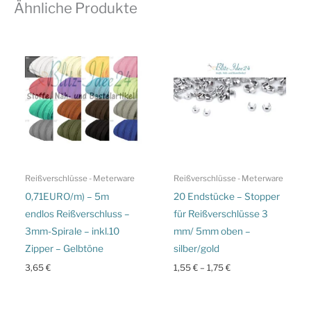
Ähnliche Produkte
Reißverschlüsse - Meterware
Reißverschlüsse - Meterware
0,71EURO/m) – 5m
20 Endstücke – Stopper
endlos Reißverschluss –
für Reißverschlüsse 3
3mm-Spirale – inkl.10
mm/ 5mm oben –
Zipper – Gelbtöne
silber/gold
3,65
€
1,55
€
–
1,75
€