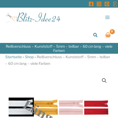
Zum
Inhalt
springen
Suchen
Reißverschluss – Kunststoff – 5mm – teilbar – 60 cm lang – viele
Farben
Startseite
»
Shop
»
Reißverschluss – Kunststoff – 5mm – teilbar
– 60 cm lang – viele Farben