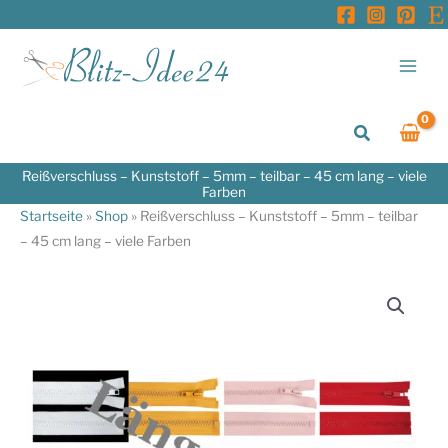
Zum
Inhalt
springen
Suchen
Reißverschluss – Kunststoff – 5mm – teilbar – 45 cm lang – viele
Farben
Startseite
»
Shop
»
Reißverschluss – Kunststoff – 5mm – teilbar
– 45 cm lang – viele Farben