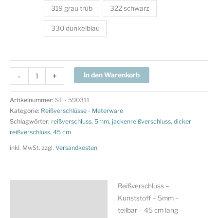
319 grau trüb
322 schwarz
330 dunkelblau
Reißverschluss
-
+
In den Warenkorb
-
Kunststoff
Artikelnummer:
ST - 590311
-
Kategorie:
Reißverschlüsse - Meterware
5mm
Schlagwörter:
reißverschluss
,
5mm
,
jackenreißverschluss
,
dicker
reißverschluss
,
45 cm
-
teilbar
inkl. MwSt.
zzgl.
Versandkosten
-
45
cm
Reißverschluss –
Beschreibung
lang
Kunststoff – 5mm –
-
Zusätzliche Information
teilbar – 45 cm lang –