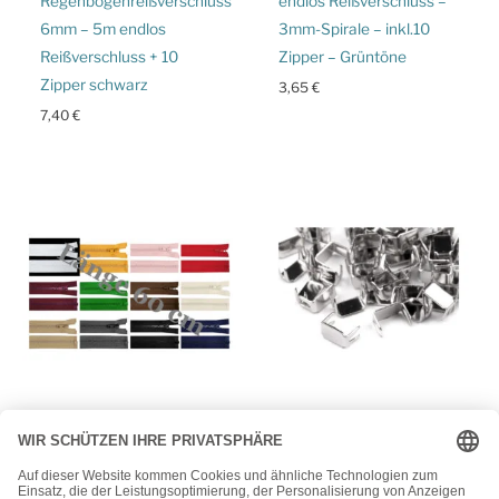
Regenbogenreißverschluss
endlos Reißverschluss –
6mm – 5m endlos
3mm-Spirale – inkl.10
Reißverschluss + 10
Zipper – Grüntöne
Zipper schwarz
3,65
€
7,40
€
Reißverschlüsse - Meterware
Reißverschlüsse - Meterware
Reißverschluss –
20 Endstücke – Stopper
Kunststoff – 5mm –
für Reissverschlüsse – 3