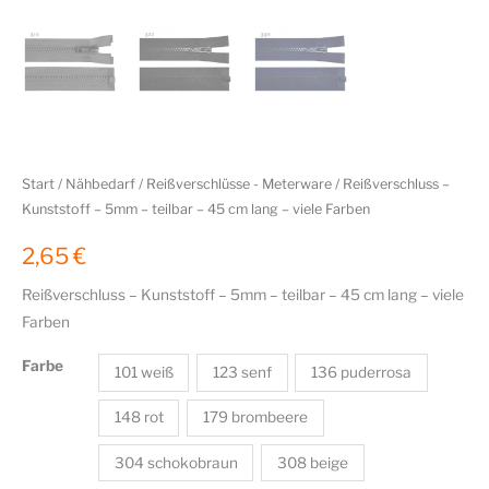
Start
/
Nähbedarf
/
Reißverschlüsse - Meterware
/ Reißverschluss –
Kunststoff – 5mm – teilbar – 45 cm lang – viele Farben
2,65
€
Reißverschluss – Kunststoff – 5mm – teilbar – 45 cm lang – viele
Farben
Farbe
101 weiß
123 senf
136 puderrosa
148 rot
179 brombeere
304 schokobraun
308 beige