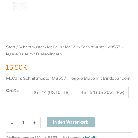
Start
/
Schnittmuster
/
McCall's
/ McCall’s Schnittmuster M8557 –
legere Bluse mit Bindebändern
15,50
€
McCall’s Schnittmuster M8557 – legere Bluse mit Bindebändern
Größe
36 - 44 (US 10 - 18)
46 - 54 (US 20w-28w)
McCall’s
-
+
In den Warenkorb
Schnittmuster
M8557
Artikelnummer:
MC - M8557
Kategorie:
McCall's