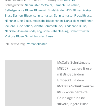
–
Schlagwörter:
Nähmuster McCall’s
,
Damenbluse nähen
,
legere
Selbstgenähte Bluse
,
Bluse mit Bindebändern DIY Bluse
,
lässige
Bluse Damen
,
Blusenschnittmuster
,
Schnittmuster Freizeitbluse
,
Bluse
Nähanleitung Bluse
,
modische Bluse nähen
,
Nähprojekt Anfänger
,
mit
lockere Bluse nähen
,
leichte Sommerbluse
,
Bindeband Bluse
,
Bindebändern
Nähideen Damenmode
,
englische Nähanleitung
,
Schnittmuster
Menge
Viskose Bluse
,
Schnittmuster Bluse
inkl. MwSt.
zzgl.
Versandkosten
McCall’s Schnittmuster
Beschreibung
M8557 – Legere Bluse
Zusätzliche Information
mit Bindebändern
Entdeckt mit dem
Produktsicherheit
McCall’s Schnittmuster
M8557
die perfekte
Grundlage für eine
stilvolle, legere Bluse!