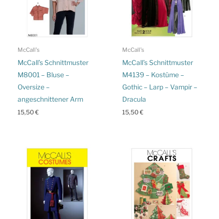
McCall's
McCall's
McCall’s Schnittmuster
McCall’s Schnittmuster
M8001 – Bluse –
M4139 – Kostüme –
Oversize –
Gothic – Larp – Vampir –
angeschnittener Arm
Dracula
15,50
€
15,50
€