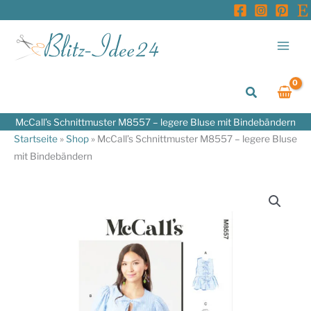
Zum
Inhalt
springen
Suchen
McCall’s Schnittmuster M8557 – legere Bluse mit Bindebändern
Startseite
»
Shop
»
McCall’s Schnittmuster M8557 – legere Bluse
mit Bindebändern