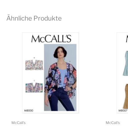
Ähnliche Produkte
McCall's
McCall's