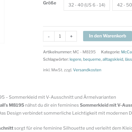
Größe
32 - 40 (US 6 - 14)
42 - 50
McCalls
-
+
In den Warenkorb
Schnittmuster
M8195
Artikelnummer:
MC - M8195
Kategorie:
McCal
-
Schlagwörter:
legere
,
bequeme
,
alltagskleid
,
läs
Sommerkleid
inkl. MwSt.
zzgl.
Versandkosten
mit
V-
Ausschnitt
5 – Sommerkleid mit V-Ausschnitt und Ärmelvarianten
und
ll’s
M8195
nähst du dir ein feminines
Sommerkleid mit V-Auss
Ärmelvarianten
as Design verbindet sommerliche Leichtigkeit mit modernen Det
Menge
chnitt
sorgt für eine feminine Silhouette und verleiht dem Klei