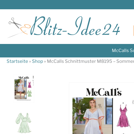
Zum
Inhalt
springen
McCalls S
Startseite
»
Shop
»
McCalls Schnittmuster M8195 – Sommerk