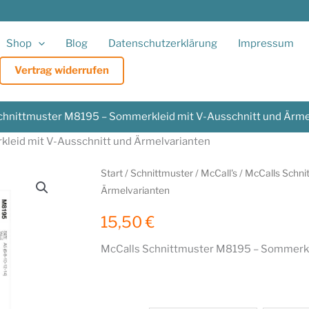
Shop
Blog
Datenschutzerklärung
Impressum
Vertrag widerrufen
chnittmuster M8195 – Sommerkleid mit V-Ausschnitt und Ärme
leid mit V-Ausschnitt und Ärmelvarianten
Start
/
Schnittmuster
/
McCall's
/ McCalls Schni
Ärmelvarianten
15,50
€
McCalls Schnittmuster M8195 – Sommerkle