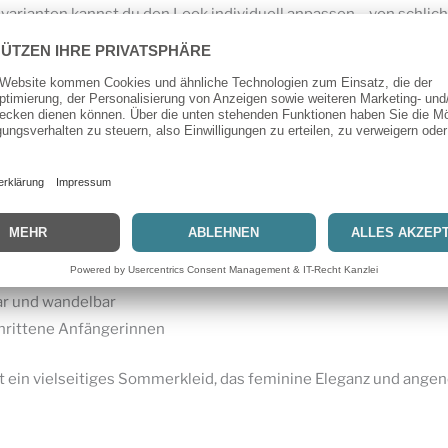
arianten kannst du den Look individuell anpassen – von schlicht 
in lockeres Freizeitkleid, ein stilvoller Sommerlook oder ein lei
ininem V-Ausschnitt
ianten für individuelle Looks
ssform
aub und Sommerfeste
toffe wie Viskose, Baumwolle oder Leinen
ar und wandelbar
hrittene Anfängerinnen
 ein vielseitiges Sommerkleid, das feminine Eleganz und ange