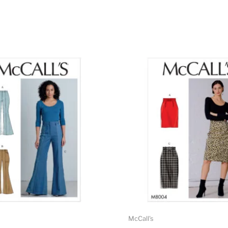
McCall's