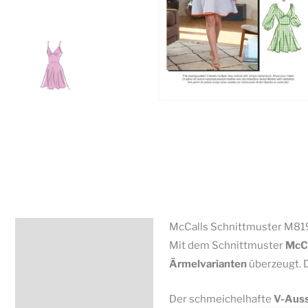
McCalls Schnittmuster M819
Beschreibung
Mit dem Schnittmuster
McCa
Zusätzliche Information
Ärmelvarianten
überzeugt. D
Produktsicherheit
Der schmeichelhafte
V-Auss