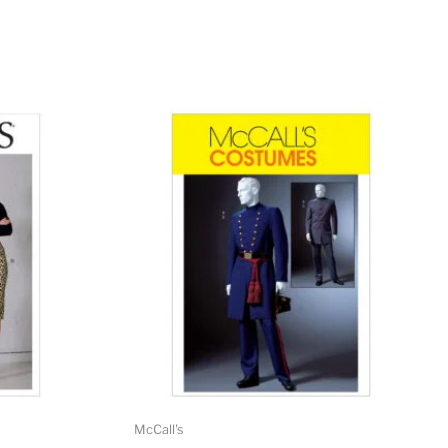
McCall's