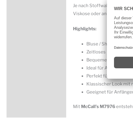
Je nach Stoffwahl entsteht e
Viskose oder andere leichte 
Highlights:
Bluse / Shirt mit Knop
Zeitloses und vielseit
Bequeme, feminine P
Ideal für Alltag, Büro u
Perfekt für Baumwolle
Klassischer Look mit
Geeignet für Anfänge
Mit
McCall’s
M7976
entsteht