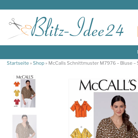
Zum
Inhalt
springen
Startseite
»
Shop
»
McCalls Schnittmuster M7976 – Bluse – S