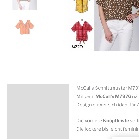
McCalls Schnittmuster M7976
Beschreibung
Mit dem
McCall’s
M7976
näh
Zusätzliche Information
Design eignet sich ideal für 
Produktsicherheit
Die vordere
Knopfleiste
verl
Die lockere bis leicht femi