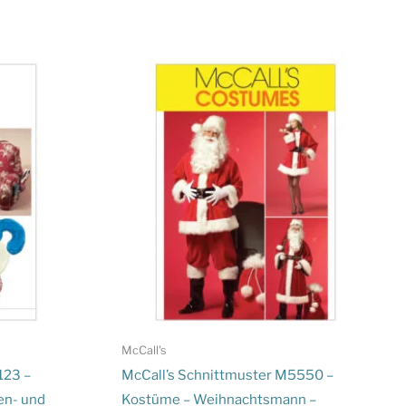
McCall's
123 –
McCall’s Schnittmuster M5550 –
en- und
Kostüme – Weihnachtsmann –