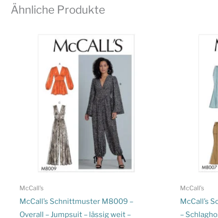
Ähnliche Produkte
McCall's
McCall's
McCall’s Schnittmuster M8009 –
McCall’s S
Overall – Jumpsuit – lässig weit –
– Schlagho