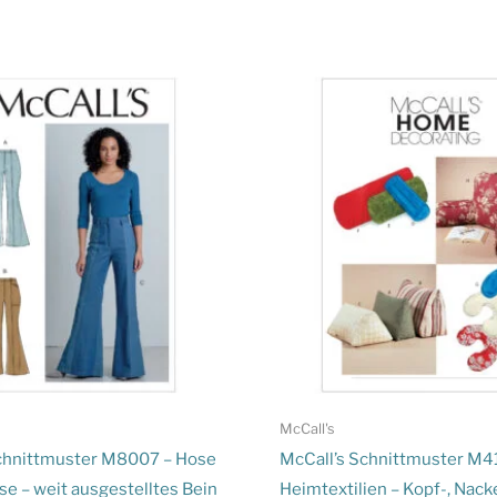
McCall's
chnittmuster M8007 – Hose
McCall’s Schnittmuster M4
se – weit ausgestelltes Bein
Heimtextilien – Kopf-, Nack