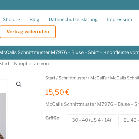
Shop
Blog
Datenschutzerklärung
Impressum
Vertrag widerrufen
McCalls Schnittmuster M7976 – Bluse – Shirt – Knopfleiste vor
hirt – Knopfleiste vorn
Start
/
Schnittmuster
/
McCall's
/ McCalls Schni
15,50
€
McCalls Schnittmuster M7976 – Bluse – Shi
Größe
30 - 40 (US 4 - 14)
EU 42 -