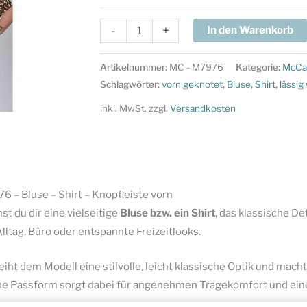
McCalls
-
+
In den Warenkorb
Schnittmuster
M7976
Artikelnummer:
MC - M7976
Kategorie:
McCal
-
Schlagwörter:
vorn geknotet
,
Bluse
,
Shirt
,
lässig
Bluse
inkl. MwSt.
zzgl.
Versandkosten
-
Shirt
-
Knopfleiste
vorn
 – Bluse – Shirt – Knopfleiste vorn
Menge
st du dir eine vielseitige
Bluse bzw. ein Shirt
, das klassische D
Alltag, Büro oder entspannte Freizeitlooks.
eiht dem Modell eine stilvolle, leicht klassische Optik und mach
nine Passform sorgt dabei für angenehmen Tragekomfort und ei