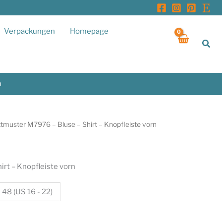
Verpackungen
Homepage
Suc
n
ttmuster M7976 – Bluse – Shirt – Knopfleiste vorn
rt – Knopfleiste vorn
 48 (US 16 - 22)