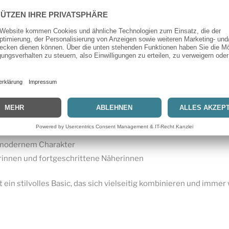
in lässiges Freizeitshirt, eine elegante Bluse oder ein leichte
Stoffe mit schönem Fall.
fleiste vorne
iges Design
assform
nd Freizeit
, Viskose oder leichte Webstoffe
 modernem Charakter
rinnen und fortgeschrittene Näherinnen
 ein stilvolles Basic, das sich vielseitig kombinieren und immer 