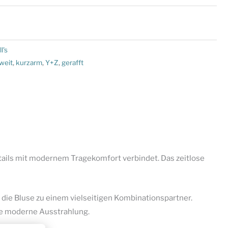
l's
 weit
,
kurzarm
,
Y+Z
,
gerafft
etails mit modernem Tragekomfort verbindet. Das zeitlose
t die Bluse zu einem vielseitigen Kombinationspartner.
ne moderne Ausstrahlung.