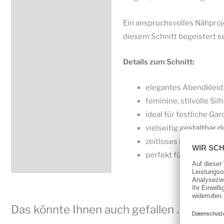
Ein anspruchsvolles Nähproje
diesem Schnitt begeistert se
Details zum Schnitt:
elegantes Abendkleid
feminine, stilvolle Sil
ideal für festliche Ga
vielseitig gestaltbar 
zeitloses und elegant
perfekt für anspruchs
Das könnte Ihnen auch gefallen …