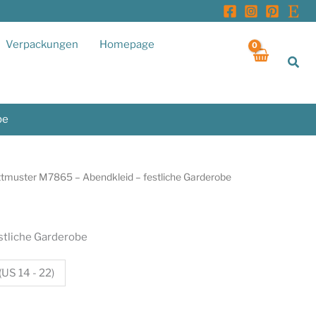
Verpackungen
Homepage
Suc
be
ttmuster M7865 – Abendkleid – festliche Garderobe
stliche Garderobe
US 14 - 22)