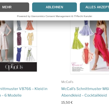
McCall's
ittmuster V8766 – Kleid in
McCall’s Schnittmuster M6
n – 6 Modelle
Abendkleid – Cocktailkleid
15,50
€