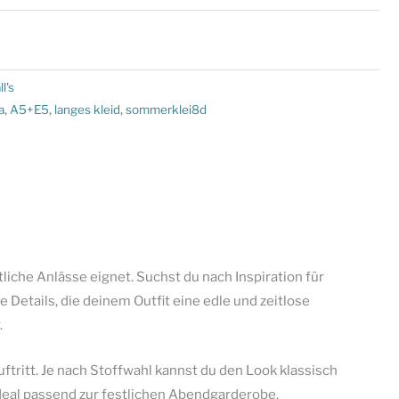
l's
a
,
A5+E5
,
langes kleid
,
sommerklei8d
tliche Anlässe eignet. Suchst du nach Inspiration für
 Details, die deinem Outfit eine edle und zeitlose
.
uftritt. Je nach Stoffwahl kannst du den Look klassisch
ideal passend zur festlichen Abendgarderobe.