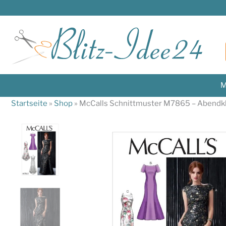
Zum
Inhalt
springen
M
Startseite
»
Shop
»
McCalls Schnittmuster M7865 – Abendkle