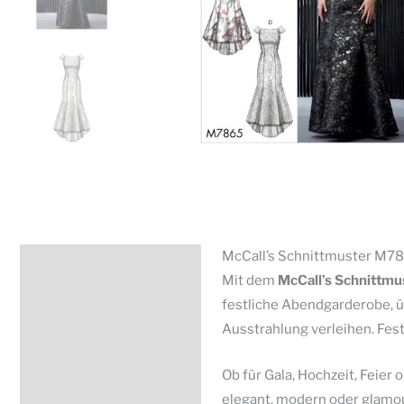
McCall’s Schnittmuster M786
Beschreibung
Mit dem
McCall’s Schnittmu
Zusätzliche Information
festliche Abendgarderobe, üb
Ausstrahlung verleihen. Fest
Produktsicherheit
Ob für Gala, Hochzeit, Feier 
elegant, modern oder glamou