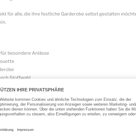
kt für alle, die ihre festliche Garderobe selbst gestalten möc
in.
 für besondere Anlässe
houette
rderobe
durch Stoffwahl
es Design
volle Nähprojekte