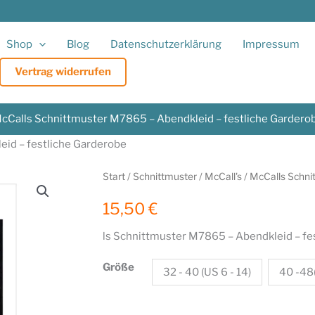
Shop
Blog
Datenschutzerklärung
Impressum
Vertrag widerrufen
cCalls Schnittmuster M7865 – Abendkleid – festliche Gardero
id – festliche Garderobe
Start
/
Schnittmuster
/
McCall's
/ McCalls Schni
15,50
€
ls Schnittmuster M7865 – Abendkleid – fe
Größe
32 - 40 (US 6 - 14)
40 -48(