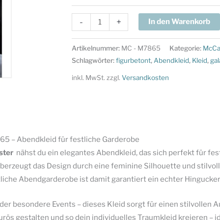
McCalls
-
+
In den Warenkorb
Schnittmuster
M7865
Artikelnummer:
MC - M7865
Kategorie:
McCal
-
Schlagwörter:
figurbetont
,
Abendkleid
,
Kleid
,
gal
Abendkleid
inkl. MwSt.
zzgl.
Versandkosten
-
festliche
Garderobe
Menge
5 – Abendkleid für festliche Garderobe
ster
nähst du ein elegantes Abendkleid, das sich perfekt für fes
erzeugt das Design durch eine feminine Silhouette und stilvolle
liche Abendgarderobe ist damit garantiert ein echter Hingucker
oder besondere Events – dieses Kleid sorgt für einen stilvollen A
rös gestalten und so dein individuelles Traumkleid kreieren – 