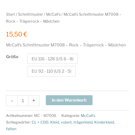
Start
/
Schnittmuster
/
McCall's
/ McCall’s Schnittmuster M7008 –
Rock – Trägerrock – Mädchen
15,50
€
McCall’s Schnittmuster M7008 – Rock – Trägerrock – Mädchen
Größe
EU 116 - 128 (US 6 - 8)
EU 92 - 110 (US 2 - 5)
McCall's
-
+
In den Warenkorb
Schnittmuster
M7008
Artikelnummer:
MC - M7008
Kategorie:
McCall's
-
Schlagwörter:
CL + CDD
,
Kleid
,
volant
,
trägerkleid
,
Kinderkleid
,
Rock
falten