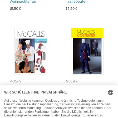
Weihnachtsfrau
Tragebeutel
15,50
€
15,50
€
McCall's
McCall's
McCall’s Schnittmuster
McCall’s Schnittmuster
M2233 –
M4745 – Historische
Küchenkombination –
Kostüme –
Kochbekleidung für Sie
Amerikanischer
und Ihn
Bürgerkrieg