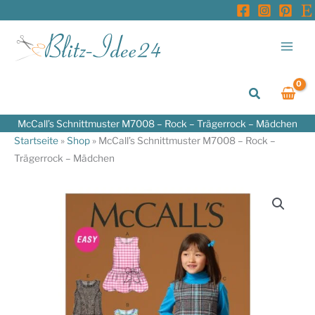
Zum
Inhalt
springen
Suchen
McCall’s Schnittmuster M7008 – Rock – Trägerrock – Mädchen
Startseite
»
Shop
»
McCall’s Schnittmuster M7008 – Rock –
Trägerrock – Mädchen