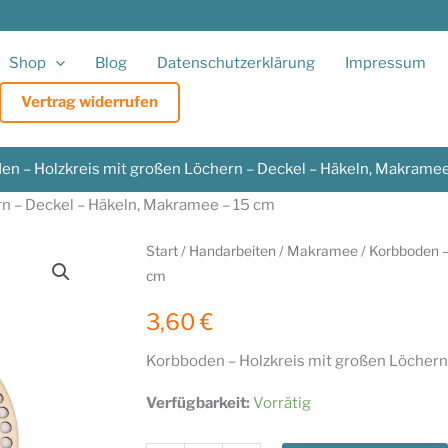
Shop
Blog
Datenschutzerklärung
Impressum
Vertrag widerrufen
en – Holzkreis mit großen Löchern – Deckel – Häkeln, Makramee
n – Deckel – Häkeln, Makramee – 15 cm
Start
/
Handarbeiten
/
Makramee
/ Korbboden –
cm
3,60
€
Korbboden – Holzkreis mit großen Löchern
Verfügbarkeit:
Vorrätig