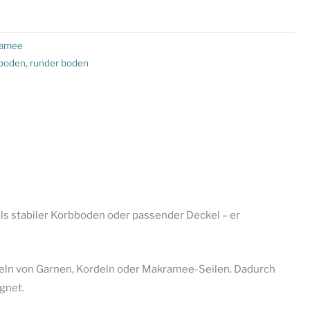
amee
boden
,
runder boden
 als stabiler Korbboden oder passender Deckel – er
eln von Garnen, Kordeln oder Makramee-Seilen. Dadurch
gnet.