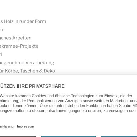
s Holz in runder Form
cm
aches Arbeiten
Makramee-Projekte
d
r angenehme Verarbeitung
 für Körbe, Taschen & Deko
-Projekte – gestalte im Handumdrehen stilvolle und praktische 