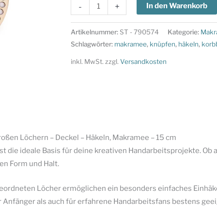
Korbboden
-
+
In den Warenkorb
-
Holzkreis
Artikelnummer:
ST - 790574
Kategorie:
Makr
mit
Schlagwörter:
makramee
,
knüpfen
,
häkeln
,
korb
großen
inkl. MwSt.
zzgl.
Versandkosten
Löchern
-
Deckel
-
Häkeln,
Makramee
roßen Löchern – Deckel – Häkeln, Makramee – 15 cm
-
ist die ideale Basis für deine kreativen Handarbeitsprojekte. Ob
15
en Form und Halt.
cm
Menge
geordneten Löcher ermöglichen ein besonders einfaches Einhäk
r Anfänger als auch für erfahrene Handarbeitsfans bestens geei