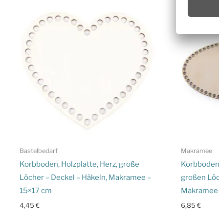
Bastelbedarf
Makramee
Korbboden, Holzplatte, Herz, große
Korbboden 
Löcher – Deckel – Häkeln, Makramee –
großen Löc
15×17 cm
Makramee 
4,45
€
6,85
€