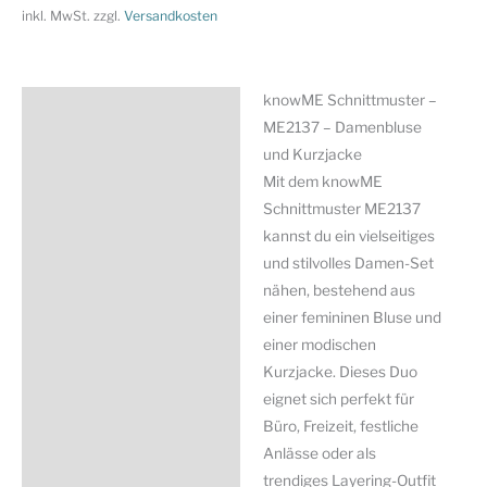
Kurzjacke
inkl. MwSt.
zzgl.
Versandkosten
Menge
knowME Schnittmuster –
Beschreibung
ME2137 – Damenbluse
Zusätzliche Information
und Kurzjacke
Mit dem knowME
Produktsicherheit
Schnittmuster ME2137
kannst du ein vielseitiges
und stilvolles Damen-Set
nähen, bestehend aus
einer femininen Bluse und
einer modischen
Kurzjacke. Dieses Duo
eignet sich perfekt für
Büro, Freizeit, festliche
Anlässe oder als
trendiges Layering-Outfit