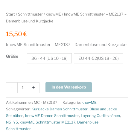
Start
/
Schnittmuster
/
knowME
/ knowME Schnittmuster – ME2137 –
Damenbluse und Kurzjacke
15,50
€
knowME Schnittmuster – ME2137 – Damenbluse und Kurzjacke
Größe
36 - 44 (US 10 - 18)
EU 44-52(US 18 - 26)
knowME
-
+
In den Warenkorb
Schnittmuster
-
Artikelnummer:
MC - ME2137
Kategorie:
knowME
ME2137
Schlagwörter:
Kurzjacke Damen Schnittmuster
,
Bluse und Jacke
-
Set nähen
,
knowME Damen Schnittmuster
,
Layering Outfits nähen
,
N5+Y5
,
knowME Schnittmuster ME2137
,
Damenbluse
Damenbluse
Schnittmuster
und