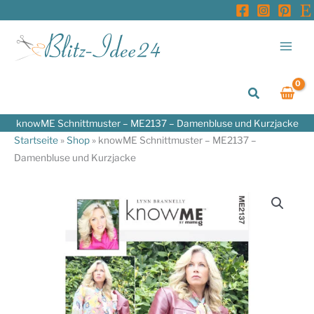
Zum
Inhalt
springen
Suchen
knowME Schnittmuster – ME2137 – Damenbluse und Kurzjacke
Startseite
»
Shop
»
knowME Schnittmuster – ME2137 –
Damenbluse und Kurzjacke