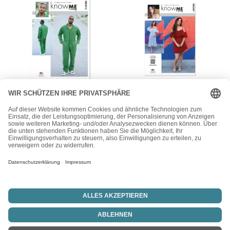
knowME
McCall's
knowME Schnittmuster –
knowME Schnittmuster –
ME2012 – Herrenoverall,
ME2067 – Trägerkleid
lässig, sportlich
mit Carmenausschnitt
15,50
€
15,50
€
Vertrag widerrufen