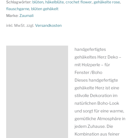
Deko
Schlagwörter:
blüten
,
häkelblüte
,
crochet flower
,
gehäkelte rose
,
-
flauschgarne
,
blüten gehäkelt
Marke:
Zaumali
mit
Holzperle
inkl. MwSt.
zzgl.
Versandkosten
-
für
Fenster
handgefertigtes
Beschreibung
/Boho
gehäkeltes Herz Deko –
Menge
Zusätzliche Information
mit Holzperle – für
Fenster /Boho
Produktsicherheit
Dieses handgefertigte
gehäkelte Herz ist eine
stilvolle Dekoration im
natürlichen Boho-Look
und sorgt für eine warme,
gemütliche Atmosphäre in
jedem Zuhause. Die
Kombination aus feiner