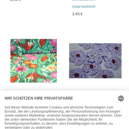
rosa/weinrot
3,45
€
Patchworkstoffe
Häkelblüten
13.80 EUR/m –
5 Blüten gehäkelt –
Baumwollstoff –
chrochet flower –
Patchworkstoff –
Dekoblüten – Flieder –
Blumen, Pflanzen
Wachsperle