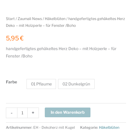
Start
/
Zaumali News
/
Häkelblüten
/ handgefertigtes gehäkeltes Herz
Deko – mit Holzperle – für Fenster /Boho
5,95
€
handgefertigtes gehäkeltes Herz Deko – mit Holzperle – für
Fenster /Boho
Farbe
01 Pflaume
02 Dunkelgrün
handgefertigtes
-
+
In den Warenkorb
gehäkeltes
Herz
Artikelnummer:
EH - Dekoherz mit Kugel
Kategorie:
Häkelblüten