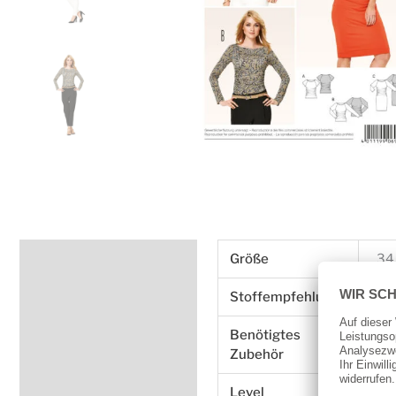
Zusätzliche Information
Größe
34 
Produktsicherheit
Stoffempfehlung
Nur
Benötigtes
sie
Zubehör
Level
seh