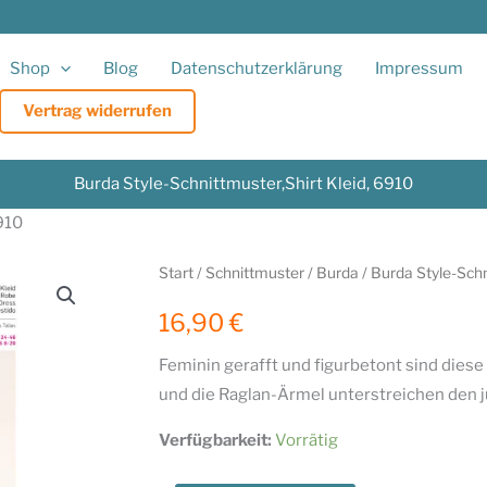
Shop
Blog
Datenschutzerklärung
Impressum
Vertrag widerrufen
Burda Style-Schnittmuster,Shirt Kleid, 6910
910
Start
/
Schnittmuster
/
Burda
/ Burda Style-Schn
16,90
€
Feminin gerafft und figurbetont sind diese
und die Raglan-Ärmel unterstreichen den j
Verfügbarkeit:
Vorrätig