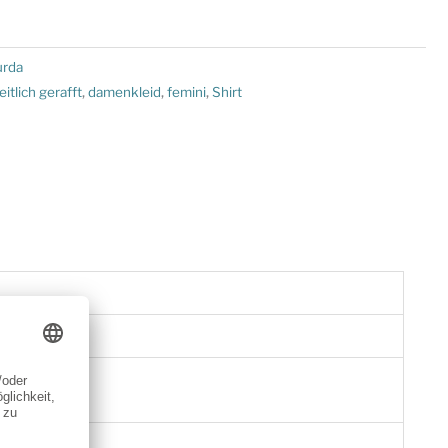
urda
eitlich gerafft
,
damenkleid
,
femini
,
Shirt