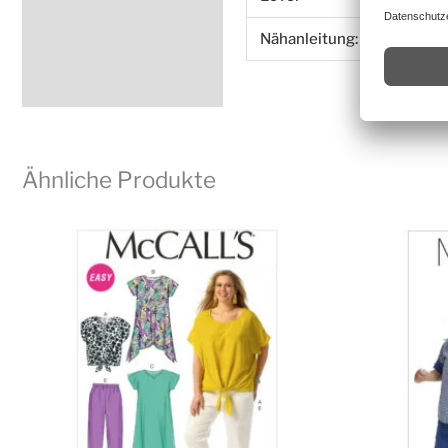
Nähanleitung:
deu
Ähnliche Produkte