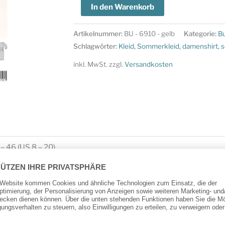
Burda
In den Warenkorb
Style-
Schnittmuster,Shirt
Artikelnummer:
BU - 6910 - gelb
Kategorie:
B
Kleid,
Schlagwörter:
Kleid
,
Sommerkleid
,
damenshirt
,
s
6910
inkl. MwSt.
zzgl.
Versandkosten
Menge
– 46 (US 8 – 20)
 bi-elastischer Jersey
he Foto
r leicht