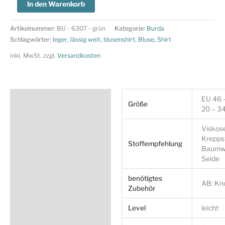
Burda
In den Warenkorb
Style
Schnittmuster
Artikelnummer:
BU - 6307 - grün
Kategorie:
Burda
Nr.
Schlagwörter:
leger
,
lässig weit
,
blusenshirt
,
Bluse
,
Shirt
6307
inkl. MwSt.
zzgl.
Versandkosten
-
Blusenshirt
mit
Zusätzliche Information
EU 46 
V-
Größe
20 – 34
Ausschnitt
Produktsicherheit
Menge
Viskos
Kreppst
Stoffempfehlung
Baumwo
Seide
benötigtes
AB: Kn
Zubehör
Level
leicht