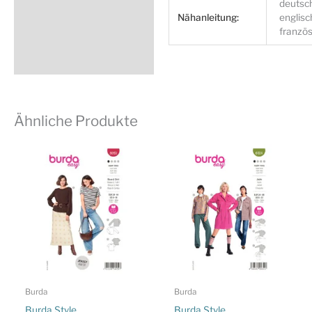
deutsc
Nähanleitung:
englisc
französ
Ähnliche Produkte
Burda
Burda
Burda Style
Burda Style