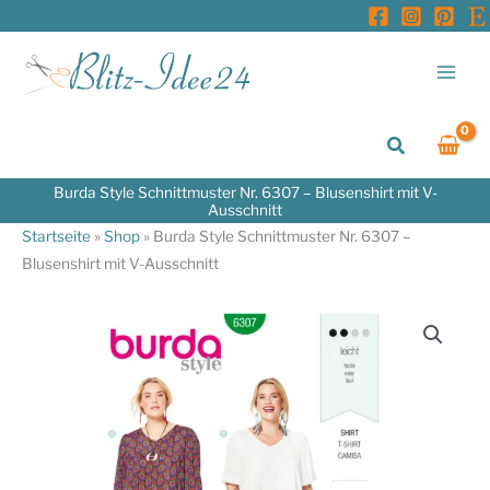
Zum
Inhalt
springen
Suchen
Burda Style Schnittmuster Nr. 6307 – Blusenshirt mit V-
Ausschnitt
Startseite
»
Shop
»
Burda Style Schnittmuster Nr. 6307 –
Blusenshirt mit V-Ausschnitt