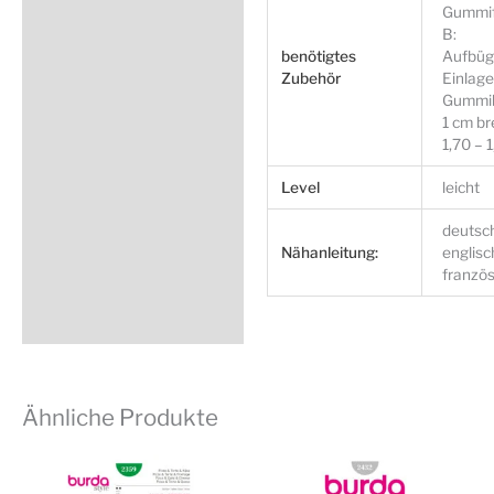
Gummif
B:
benötigtes
Aufbüg
Zubehör
Einlage
Gummi
1 cm bre
1,70 – 
Level
leicht
deutsc
Nähanleitung:
englisc
französ
Ähnliche Produkte