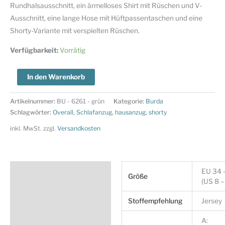
Rundhalsausschnitt, ein ärmelloses Shirt mit Rüschen und V-
Ausschnitt, eine lange Hose mit Hüftpassentaschen und eine
Shorty-Variante mit verspielten Rüschen.
Verfügbarkeit:
Vorrätig
Burda
In den Warenkorb
Style
Schnittmuster
Artikelnummer:
BU - 6261 - grün
Kategorie:
Burda
Nr.
Schlagwörter:
Overall
,
Schlafanzug
,
hausanzug
,
shorty
6261
inkl. MwSt.
zzgl.
Versandkosten
-
Pyjamas
-
Zusätzliche Information
EU 34 
Schlafanzüge
Größe
(US 8 –
Menge
Produktsicherheit
Stoffempfehlung
Jersey
A: