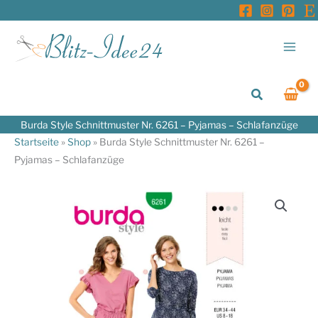
Zum
Inhalt
springen
Suchen
Burda Style Schnittmuster Nr. 6261 – Pyjamas – Schlafanzüge
Startseite
»
Shop
»
Burda Style Schnittmuster Nr. 6261 –
Pyjamas – Schlafanzüge