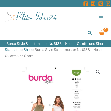
Zum
Inhalt
springen
Suchen
Burda Style Schnittmuster Nr. 6138 – Hose – Culotte und Short
Startseite
»
Shop
»
Burda Style Schnittmuster Nr. 6138 – Hose –
Culotte und Short