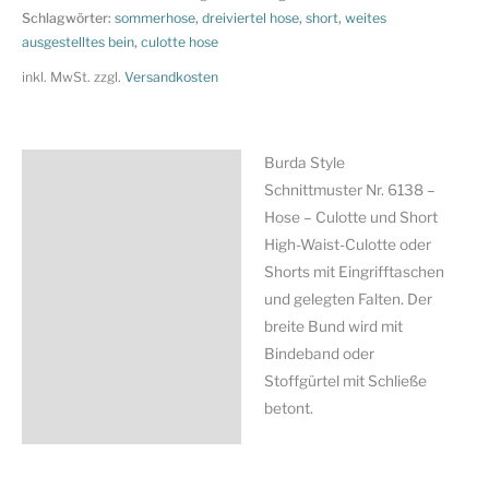
Nr.
Schlagwörter:
sommerhose
,
dreiviertel hose
,
short
,
weites
ausgestelltes bein
,
culotte hose
6138
-
inkl. MwSt.
zzgl.
Versandkosten
Hose
-
Culotte
Burda Style
Beschreibung
und
Schnittmuster Nr. 6138 –
Short
Zusätzliche Information
Hose – Culotte und Short
Menge
High-Waist-Culotte oder
Produktsicherheit
Shorts mit Eingrifftaschen
und gelegten Falten. Der
breite Bund wird mit
Bindeband oder
Stoffgürtel mit Schließe
betont.