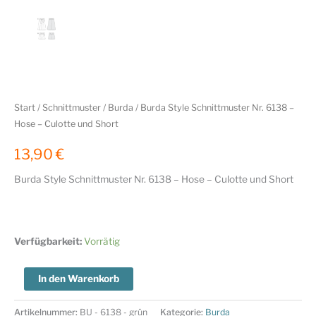
Start
/
Schnittmuster
/
Burda
/ Burda Style Schnittmuster Nr. 6138 –
Hose – Culotte und Short
13,90
€
Burda Style Schnittmuster Nr. 6138 – Hose – Culotte und Short
Verfügbarkeit:
Vorrätig
Burda
In den Warenkorb
Style
Schnittmuster
Artikelnummer:
BU - 6138 - grün
Kategorie:
Burda