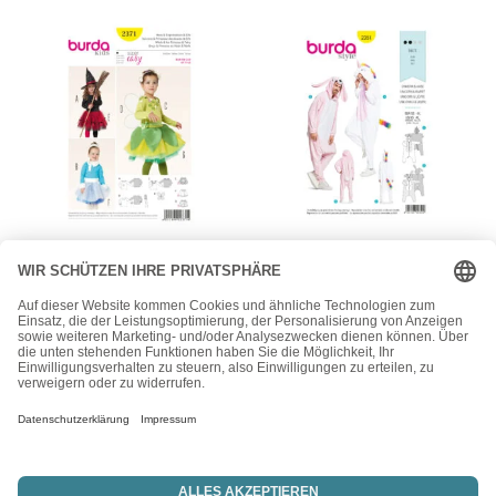
Burda
Burda
Burda Kids
Burda Style
Schnittmuster Nr. 2371 –
Schnittmuster Nr. 2351 –
Fasching – Hexe,
Fasching – Einhorn und
Eisprinzessin und Elfe
Hase
16,90
€
16,90
€