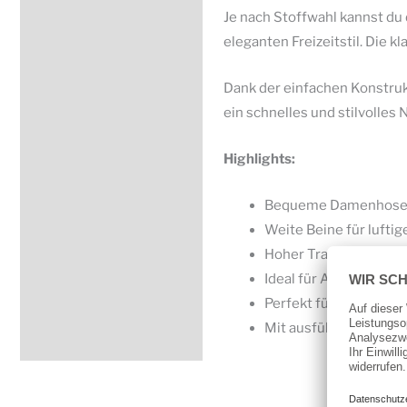
Je nach Stoffwahl kannst du 
eleganten Freizeitstil. Die k
Dank der einfachen Konstrukt
ein schnelles und stilvolle
Highlights:
Bequeme Damenhose
Weite Beine für lufti
Hoher Tragekomfort u
Ideal für Alltag, Frei
Perfekt für Anfänger 
Mit ausführlicher Näh