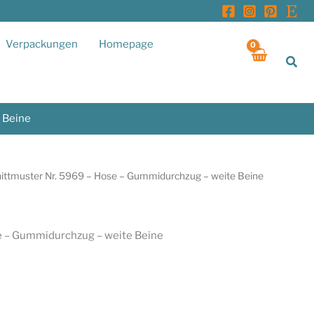
Verpackungen
Homepage
Suc
 Beine
nittmuster Nr. 5969 – Hose – Gummidurchzug – weite Beine
e – Gummidurchzug – weite Beine