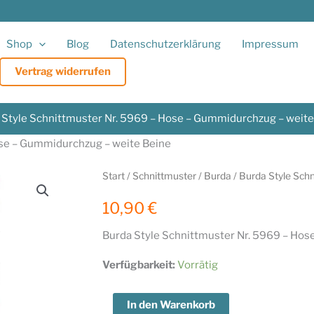
Shop
Blog
Datenschutzerklärung
Impressum
Vertrag widerrufen
 Style Schnittmuster Nr. 5969 – Hose – Gummidurchzug – weite
ose – Gummidurchzug – weite Beine
Start
/
Schnittmuster
/
Burda
/ Burda Style Sch
10,90
€
Burda Style Schnittmuster Nr. 5969 – Hos
Verfügbarkeit:
Vorrätig
Burda
In den Warenkorb