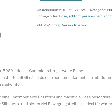
Style
Schnittmuster
Artikelnummer:
BU - 5969 - rot
Kategorie:
Bu
Nr.
Schlagwörter:
Hose
,
schlicht
,
gerades bein
,
schm
5969
inkl. MwSt.
zzgl.
Versandkosten
-
Hose
–
Gummidurchzug
-
weite
Beine
Nr. 5969 – Hose – Gummidurchzug – weite Beine
Menge
tmuster Nr. 5969 nähst du eine bequeme Damenhose mit Gummid
ragekomfort.
ür eine unkomplizierte Passform und macht die Hose besonders
de Silhouette und bieten viel Bewegungsfreiheit – ideal für warm