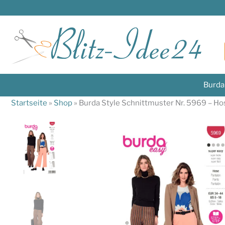
Zum
Inhalt
springen
Burda
Startseite
»
Shop
»
Burda Style Schnittmuster Nr. 5969 – H