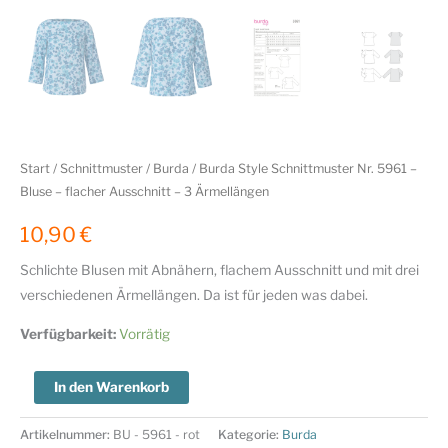
Start
/
Schnittmuster
/
Burda
/ Burda Style Schnittmuster Nr. 5961 –
Bluse – flacher Ausschnitt – 3 Ärmellängen
10,90
€
Schlichte Blusen mit Abnähern, flachem Ausschnitt und mit drei
verschiedenen Ärmellängen. Da ist für jeden was dabei.
Verfügbarkeit:
Vorrätig
Burda
In den Warenkorb
Style
Schnittmuster
Artikelnummer:
BU - 5961 - rot
Kategorie:
Burda