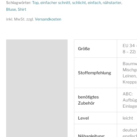
Nr.
Schlagwörter:
Top
,
einfacher schnitt
,
schlicht
,
einfach
,
nähstarter
,
Bluse
,
Shirt
5961
-
inkl. MwSt.
zzgl.
Versandkosten
Bluse
-
flacher
Zusätzliche Information
EU 34 
Ausschnitt
Größe
8 – 22)
-
Produktsicherheit
Baumwo
3
Mischg
Ärmellängen
Stoffempfehlung
Leinen,
Menge
Krepps
ABC:
benötigtes
Aufbüg
Zubehör
Einlage
Level
leicht
deutsc
Nähanleitung:
englisc