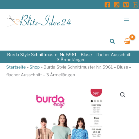
Zum
Inhalt
springen
Suchen
Burda Style Schnittmuster Nr. 5961 – Bluse – flacher Ausschnitt
– 3 Ärmellängen
Startseite
»
Shop
»
Burda Style Schnittmuster Nr. 5961 – Bluse –
flacher Ausschnitt – 3 Ärmellängen