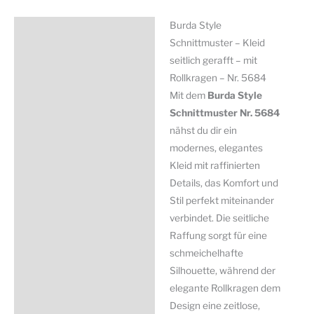
-
mit
Burda Style
Beschreibung
Rollkragen
Schnittmuster – Kleid
-
Zusätzliche Information
seitlich gerafft – mit
Nr.
Rollkragen – Nr. 5684
Produktsicherheit
5684
Mit dem
Burda Style
Menge
Schnittmuster Nr. 5684
nähst du dir ein
modernes, elegantes
Kleid mit raffinierten
Details, das Komfort und
Stil perfekt miteinander
verbindet. Die seitliche
Raffung sorgt für eine
schmeichelhafte
Silhouette, während der
elegante Rollkragen dem
Design eine zeitlose,