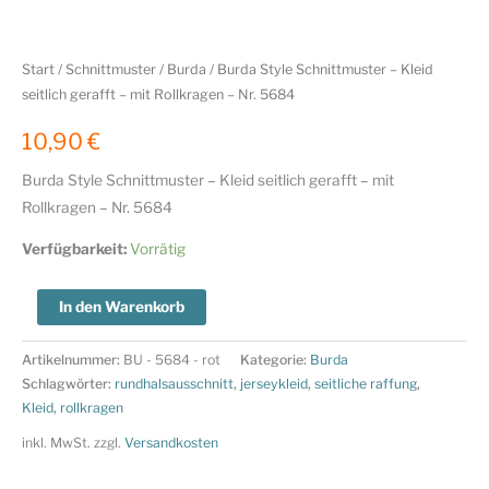
Start
/
Schnittmuster
/
Burda
/ Burda Style Schnittmuster – Kleid
seitlich gerafft – mit Rollkragen – Nr. 5684
10,90
€
Burda Style Schnittmuster – Kleid seitlich gerafft – mit
Rollkragen – Nr. 5684
Verfügbarkeit:
Vorrätig
Burda
In den Warenkorb
Style
Schnittmuster
Artikelnummer:
BU - 5684 - rot
Kategorie:
Burda
-
Schlagwörter:
rundhalsausschnitt
,
jerseykleid
,
seitliche raffung
,
Kleid
,
rollkragen
Kleid
seitlich
inkl. MwSt.
zzgl.
Versandkosten
gerafft