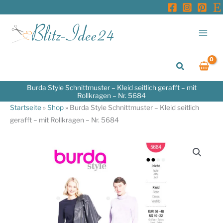
Zum
Inhalt
springen
Suchen
Burda Style Schnittmuster – Kleid seitlich gerafft – mit
Rollkragen – Nr. 5684
Startseite
»
Shop
»
Burda Style Schnittmuster – Kleid seitlich
gerafft – mit Rollkragen – Nr. 5684