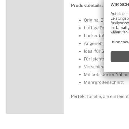
Produktdetails:
Original Burda Style 
Luftige Damenkleider
Locker fallende, femi
Angenehmer Trageko
Ideal für Sommer, Frei
Für leichte Stoffe mit
Verschiedene Gestalt
Mit bebilderter Nähan
Mehrgrößenschnitt
Perfekt für alle, die ein le