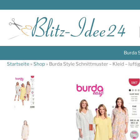
Zum
Inhalt
springen
Burda S
Startseite
»
Shop
»
Burda Style Schnittmuster – Kleid – lufti