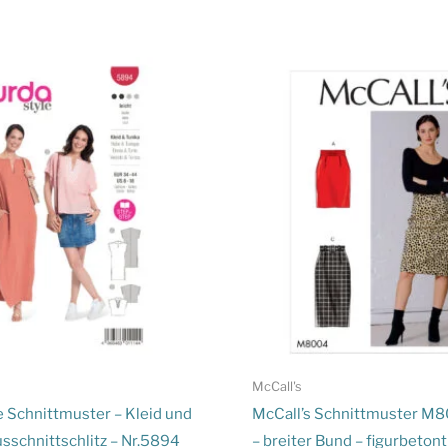
McCall's
e Schnittmuster – Kleid und
McCall’s Schnittmuster M8
usschnittschlitz – Nr.5894
– breiter Bund – figurbetont