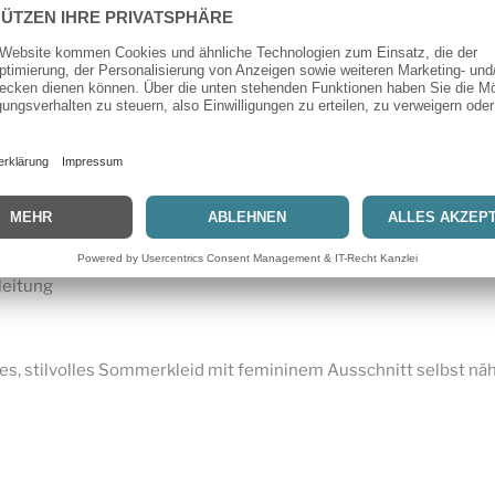
Schnittmuster Nr. 5907
 mit V-Ausschnitt
nine Silhouette
mfort
zeit & Urlaub
 schönem Fall geeignet
ungsmöglichkeiten
leitung
ichtes, stilvolles Sommerkleid mit femininem Ausschnitt selbst 