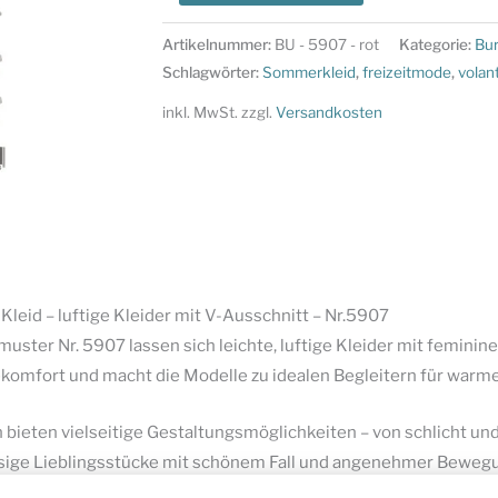
Style
Schnittmuster
Artikelnummer:
BU - 5907 - rot
Kategorie:
Bu
-
Schlagwörter:
Sommerkleid
,
freizeitmode
,
volan
Kleid
inkl. MwSt.
zzgl.
Versandkosten
-
luftige
Kleider
mit
V-
Ausschnitt
-
Kleid – luftige Kleider mit V-Ausschnitt – Nr.5907
Nr.5907
uster Nr. 5907 lassen sich leichte, luftige Kleider mit feminin
Menge
omfort und macht die Modelle zu idealen Begleitern für warme 
bieten vielseitige Gestaltungsmöglichkeiten – von schlicht und 
ssige Lieblingsstücke mit schönem Fall und angenehmer Bewegu