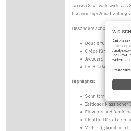
Je nach Stoffwahl wirkt das 
hochwertige Ausstrahlung ve
Besonders schöne Stoffe:
Bouclé für einen kla
Crêpe für elegante, f
Jacquard für festliche
Leichte Wollstoffe fü
Highlights:
Schnittmuster-Set: Kl
Zeitloser, klassischer S
Elegante und feminine
Ideal für Büro, Feier
Vielseitig kombinierb