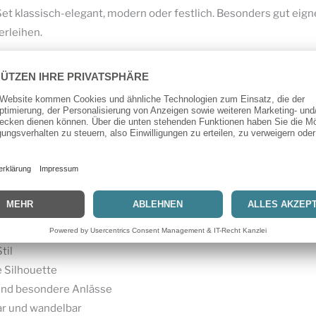
Set klassisch-elegant, modern oder festlich. Besonders gut eigne
rleihen.
ssischen Kostüm-Look
ließende Formen
 Anlässe
r Übergangszeiten
eid + passende Jacke
til
 Silhouette
n und besondere Anlässe
ar und wandelbar