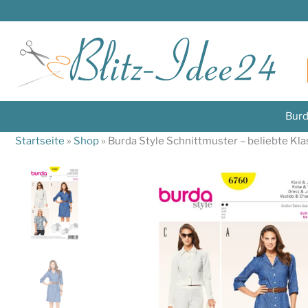
Zum
Inhalt
springen
Burd
Startseite
»
Shop
»
Burda Style Schnittmuster – beliebte Klas