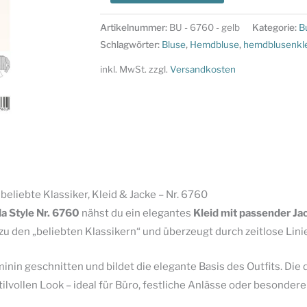
Style
Schnittmuster
Artikelnummer:
BU - 6760 - gelb
Kategorie:
B
-
Schlagwörter:
Bluse
,
Hemdbluse
,
hemdblusenkl
beliebte
inkl. MwSt.
zzgl.
Versandkosten
Klassiker
-
Kleid
&
Jacke
-
Nr.
beliebte Klassiker, Kleid & Jacke – Nr. 6760
6760
a Style
Nr. 6760
nähst du ein elegantes
Kleid mit passender Ja
Menge
 zu den „beliebten Klassikern“ und überzeugt durch zeitlose Li
minin geschnitten und bildet die elegante Basis des Outfits. Di
tilvollen Look – ideal für Büro, festliche Anlässe oder besonder