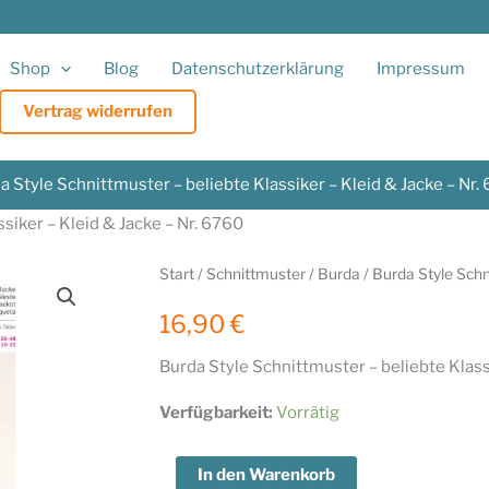
Shop
Blog
Datenschutzerklärung
Impressum
Vertrag widerrufen
a Style Schnittmuster – beliebte Klassiker – Kleid & Jacke – Nr.
siker – Kleid & Jacke – Nr. 6760
Start
/
Schnittmuster
/
Burda
/ Burda Style Schn
16,90
€
Burda Style Schnittmuster – beliebte Klass
Verfügbarkeit:
Vorrätig
Burda
In den Warenkorb