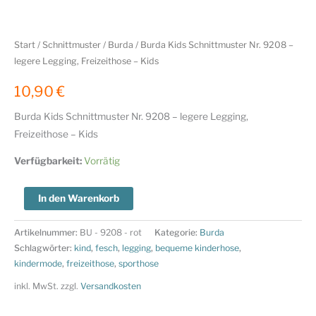
Start
/
Schnittmuster
/
Burda
/ Burda Kids Schnittmuster Nr. 9208 –
legere Legging, Freizeithose – Kids
10,90
€
Burda Kids Schnittmuster Nr. 9208 – legere Legging,
Freizeithose – Kids
Verfügbarkeit:
Vorrätig
Burda
In den Warenkorb
Kids
Schnittmuster
Artikelnummer:
BU - 9208 - rot
Kategorie:
Burda
Nr.
Schlagwörter:
kind
,
fesch
,
legging
,
bequeme kinderhose
,
kindermode
,
freizeithose
,
sporthose
9208
-
inkl. MwSt.
zzgl.
Versandkosten
legere