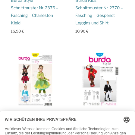
Burda Style
Burda Kids
Schnittmuster Nr. 2376 –
Schnittmuster Nr. 2370 –
Fasching – Charleston –
Fasching – Gespenst –
Kleid
Leggins und Shirt
16,90
€
10,90
€
Burda
Burda
Burda Kids
Burda Style
Schnittmuster Nr. 2371 –
Schnittmuster Nr. 2415 –