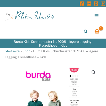
Zum
Inhalt
springen
Suchen
Burda Kids Schnittmuster Nr. 9208 – legere Legging,
Freizeithose – Kids
Startseite
»
Shop
»
Burda Kids Schnittmuster Nr. 9208 – legere
Legging, Freizeithose – Kids