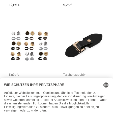
12,85
€
5,25
€
Knöpfe
Taschenzubehör
4x Magnetknopf für
Eleganter Verschluss aus
Taschen –
Kunstleder 3,5 x 11,5 cm
Magnetverschluss –
– schwarz/gold
Nähfrei – 18mm –
3,45
€
verschiedene Farben