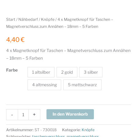
Start
/
Nähbedarf
/
Knöpfe
/ 4 x Magnetknopf für Taschen –
Magnetverschluss zum Annähen – 18mm – 5 Farben
4,40
€
4 x Magnetknopf für Taschen – Magnetverschluss zum Annähen
– 18mm – 5 Farben
Farbe
1 altsilber
2 gold
3 silber
4 altmessing
5 mattschwarz
4
-
+
In den Warenkorb
x
Magnetknopf
Artikelnummer:
ST - 730018
Kategorie:
Knöpfe
für
Schlagwörter:
taschenverschluss
,
magnetverschluss
,