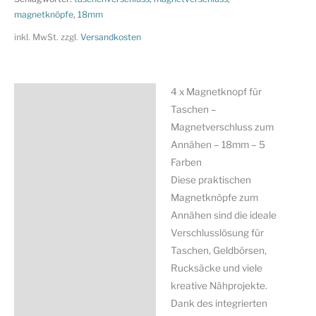
Taschen
magnetknöpfe
,
18mm
-
inkl. MwSt.
zzgl.
Versandkosten
Magnetverschluss
zum
Annähen
4 x Magnetknopf für
Beschreibung
-
Taschen –
18mm
Zusätzliche Information
Magnetverschluss zum
-
Annähen – 18mm – 5
Produktsicherheit
5
Farben
Farben
Diese praktischen
Menge
Magnetknöpfe zum
Annähen sind die ideale
Verschlusslösung für
Taschen, Geldbörsen,
Rucksäcke und viele
kreative Nähprojekte.
Dank des integrierten