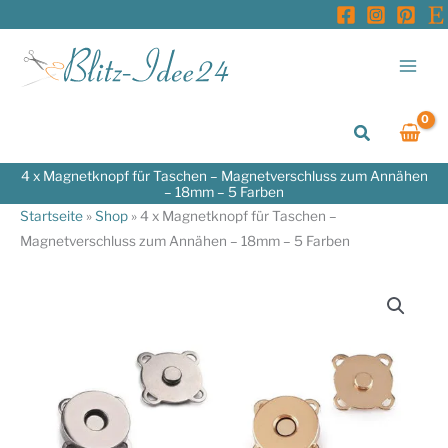
Zum
Inhalt
springen
Suchen
4 x Magnetknopf für Taschen – Magnetverschluss zum Annähen
– 18mm – 5 Farben
Startseite
»
Shop
»
4 x Magnetknopf für Taschen –
Magnetverschluss zum Annähen – 18mm – 5 Farben