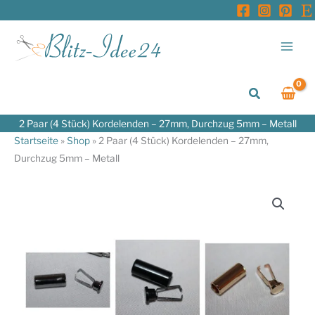
Zum
Inhalt
springen
Suchen
2 Paar (4 Stück) Kordelenden – 27mm, Durchzug 5mm – Metall
Startseite
»
Shop
»
2 Paar (4 Stück) Kordelenden – 27mm,
Durchzug 5mm – Metall