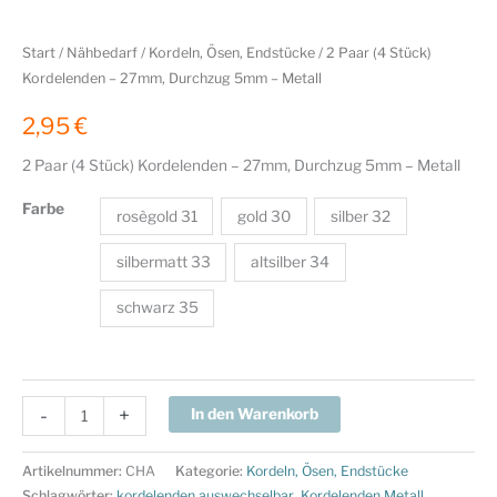
Start
/
Nähbedarf
/
Kordeln, Ösen, Endstücke
/ 2 Paar (4 Stück)
Kordelenden – 27mm, Durchzug 5mm – Metall
2,95
€
2 Paar (4 Stück) Kordelenden – 27mm, Durchzug 5mm – Metall
Farbe
rosègold 31
gold 30
silber 32
silbermatt 33
altsilber 34
schwarz 35
2
-
+
In den Warenkorb
Paar
(4
Artikelnummer:
CHA
Kategorie:
Kordeln, Ösen, Endstücke
Stück)
Schlagwörter:
kordelenden auswechselbar
,
Kordelenden Metall
,