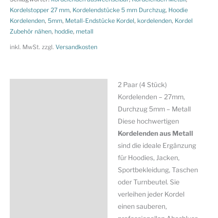
Kordelenden
Kordelstopper 27 mm
,
Kordelendstücke 5 mm Durchzug
,
Hoodie
Kordelenden
,
5mm
,
Metall-Endstücke Kordel
,
kordelenden
,
Kordel
-
Zubehör nähen
,
hoddie
,
metall
27mm,
Durchzug
inkl. MwSt.
zzgl.
Versandkosten
5mm
-
Metall
2 Paar (4 Stück)
Beschreibung
Menge
Kordelenden – 27mm,
Zusätzliche Information
Durchzug 5mm – Metall
Diese hochwertigen
Produktsicherheit
Kordelenden aus Metall
sind die ideale Ergänzung
für Hoodies, Jacken,
Sportbekleidung, Taschen
oder Turnbeutel. Sie
verleihen jeder Kordel
einen sauberen,