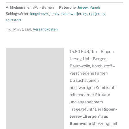
1m
Artikelnummer:
SW - Bergen
Kategorie:
Jersey, Panels
-
Schlagwörter:
longsleeve
,
jersey
,
baumwolljersey
,
rippjersey
,
Rippen-
shirtstoff
Jersey,
inkl. MwSt.
zzgl.
Versandkosten
Uni
-
Bergen
15.80 EUR/ 1m – Rippen-
Beschreibung
-
Jersey, Uni – Bergen –
Baumwolle,
Zusätzliche Information
Baumwolle, Kombistoff –
Kombistoff
verschiedene Farben
Produktsicherheit
-
Du suchst einen
verschiedene
hochwertigen Kombistoff
Farben
mit moderner Struktur
Menge
und angenehmem
Tragegefühl? Der
Rippen-
Jersey „Bergen“ aus
Baumwolle
überzeugt mit