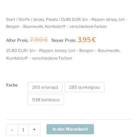
Start
/
Stoffe
/
Jersey, Panels
/ 15.80 EUR/ 1m – Rippen-Jersey, Uni –
Bergen – Baumwolle, Kombistoff – verschiedene Farben
Ursprünglicher
Aktueller
7,90
€
3,95
€
Alter Preis:
Neuer Preis:
Preis
Preis
15.80 EUR/ 1m – Rippen-Jersey, Uni – Bergen – Baumwolle,
Kombistoff – verschiedene Farben
war:
ist:
7,90 €
3,95 €.
Farbe
265 smaragd
285 dunkelgrau
938 bordeaux
15.80
-
+
In den Warenkorb
EUR/