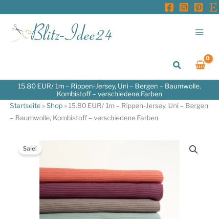
Zum
Inhalt
springen
Suchen
15.80 EUR/ 1m – Rippen-Jersey, Uni – Bergen – Baumwolle,
Kombistoff – verschiedene Farben
Startseite
»
Shop
»
15.80 EUR/ 1m – Rippen-Jersey, Uni – Bergen
– Baumwolle, Kombistoff – verschiedene Farben
Sale!