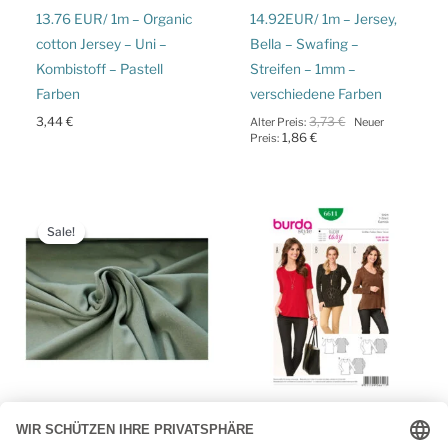
13.76 EUR/ 1m – Organic
14.92EUR/ 1m – Jersey,
cotton Jersey – Uni –
Bella – Swafing –
Kombistoff – Pastell
Streifen – 1mm –
Farben
verschiedene Farben
Ursprünglicher
3,44
€
3,73
€
Alter Preis:
Neuer
Aktueller
Preis
1,86
€
Preis:
Preis
war:
ist:
3,73 €
1,86 €.
Sale!
Sale!
Jersey, Panels
Burda
Jersey – Interlock –
Burda Style