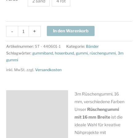
2 sand
4 rot
0.84
-
+
In den Warenkorb
EUR/
m
Artikelnummer:
ST - 440601-1
Kategorie:
Bänder
-
Schlagwörter:
gummiband
,
hosenbund
,
gummi
,
rüschengummi
,
3m
3m
gummi
Rüschengummi,
inkl. MwSt.
zzgl.
Versandkosten
16
mm
-
3m Rüschengummi, 16
Beschreibung
verschiedene
mm, verschiedene Farben
Farben
Zusätzliche Information
Unser
Rüschengummi
Menge
mit 16 mm Breite
ist die
Produktsicherheit
ideale Wahl für kreative
Nähprojekte mit