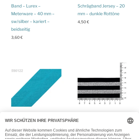
Band – Lurex –
Schrägband Jersey – 20
Meterware – 40 mm –
mm – dunkle Rottöne
sw/silber – kariert –
4,50
€
beidseitig
3,60
€
Bänder
Bänder
1.25EUR/m – 3m
1 Meter Elastikband –