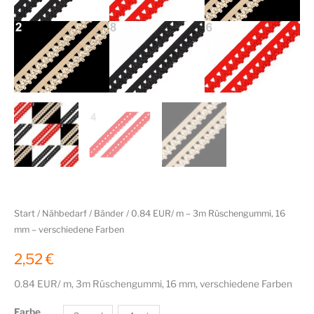
Start
/
Nähbedarf
/
Bänder
/ 0.84 EUR/ m – 3m Rüschengummi, 16
mm – verschiedene Farben
2,52
€
0.84 EUR/ m, 3m Rüschengummi, 16 mm, verschiedene Farben
Farbe