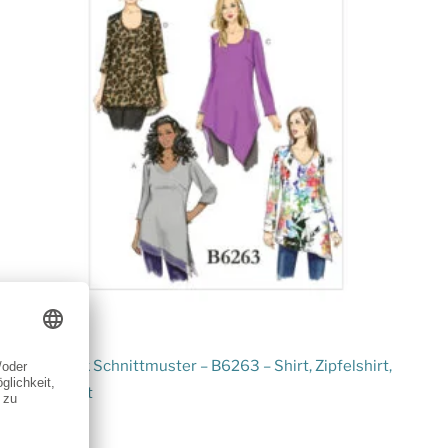
Butterick
Butterick Schnittmuster – B6263 – Shirt, Zipfelshirt,
Longshirt
15,50
€