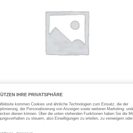
Butterick
Butterick Schnittmuster – B6492 – Shirt, Bluse
Zipfelsaum
15,50
€