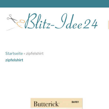
Zum
Inhalt
springen
Startseite
»
zipfelshirt
zipfelshirt