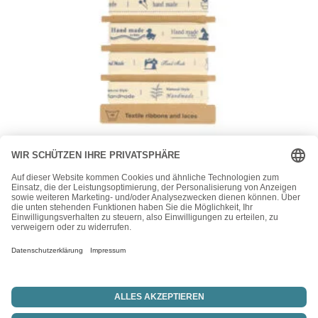
Bänder
Opry Bänderset – Hand Made – 5 x 1m auf Plisterkarte –
15mm breit – verschiedene Farben
4,30
€