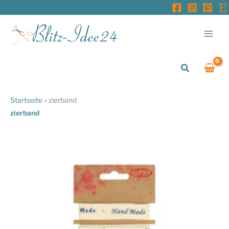
Zum
Inhalt
springen
Suchen
Startseite
»
zierband
zierband