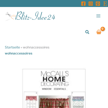
Zum
Inhalt
springen
Suchen
Startseite
»
wohnaccessoires
wohnaccessoires