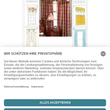
McCall's
McCall’s Schnittmuster M4408 – Heimtextilien-Gardinen-
Vorhänge
15,50
€