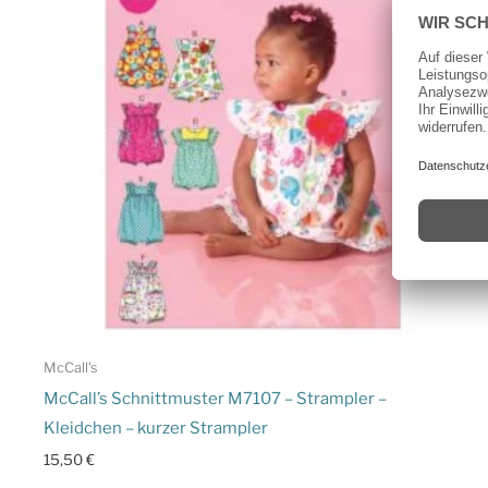
McCall's
McCall’s Schnittmuster M7107 – Strampler –
Kleidchen – kurzer Strampler
15,50
€