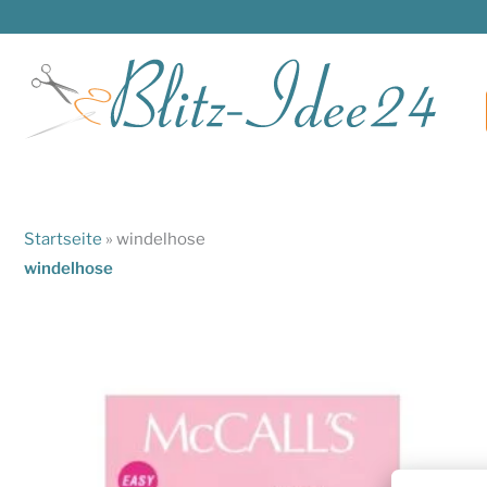
Zum
Inhalt
springen
Startseite
»
windelhose
windelhose