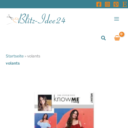
Zum
Inhalt
springen
Suchen
Startseite
»
volants
volants