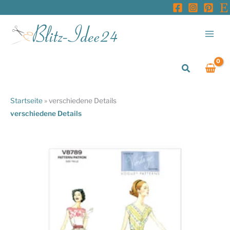
Zum
Inhalt
springen
Suchen
Startseite
»
verschiedene Details
verschiedene Details